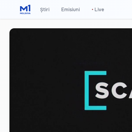
Știri
Emisiuni
•
Live