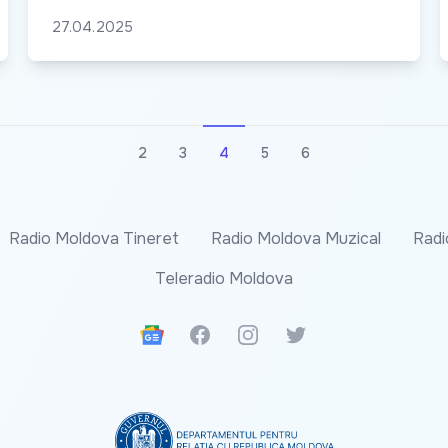
27.04.2025
2
3
4
5
6
Radio Moldova Tineret
Radio Moldova Muzical
Radi
Teleradio Moldova
Google News
Facebook
Instagram
Twitter