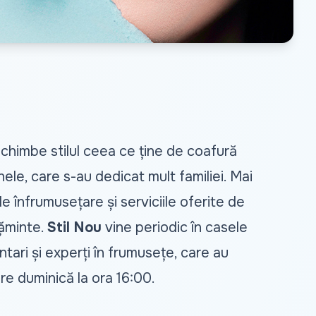
chimbe stilul ceea ce ține de coafură
nele, care s-au dedicat mult familiei. Mai
de înfrumusețare și serviciile oferite de
țăminte.
Stil Nou
vine periodic în casele
entari și experți în frumusețe, care au
re duminică la ora 16:00.