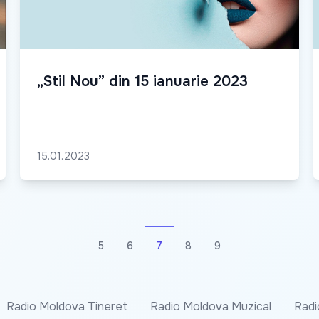
„Stil Nou” din 15 ianuarie 2023
15.01.2023
5
6
7
8
9
Radio Moldova Tineret
Radio Moldova Muzical
Radi