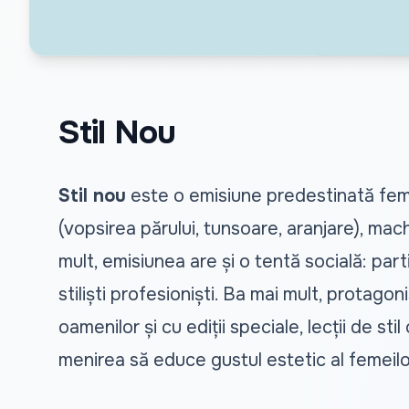
Stil Nou
Stil nou
este o emisiune predestinată femei
(vopsirea părului, tunsoare, aranjare), mach
mult, emisiunea are și o tentă socială: part
stiliști profesioniști. Ba mai mult, protago
oamenilor și cu ediții speciale, lecții de st
menirea să educe gustul estetic al femeilor