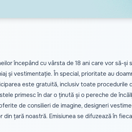
lor începând cu vârsta de 18 ani care vor să-și s
iaj și vestimentație. În special, prioritate au doam
iciparea este gratuită, inclusiv toate procedurile 
nistele primesc în dar o ținută și o pereche de încăl
il oferite de consilieri de imagine, designeri vestim
 din țară noastră. Emisiunea se difuzează în fieca