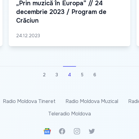
„Prin muzică în Europa” // 24
decembrie 2023 / Program de
Crăciun
24.12.2023
2
3
4
5
6
Radio Moldova Tineret
Radio Moldova Muzical
Radi
Teleradio Moldova
Google News
Facebook
Instagram
Twitter