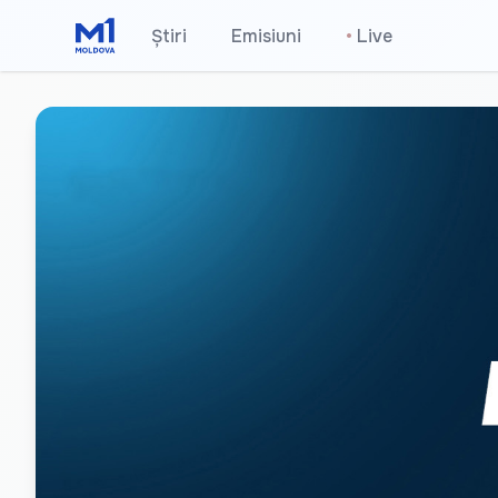
Știri
Emisiuni
•
Live