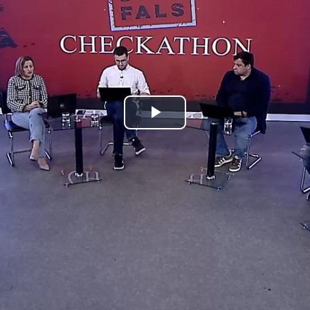
Play
Video