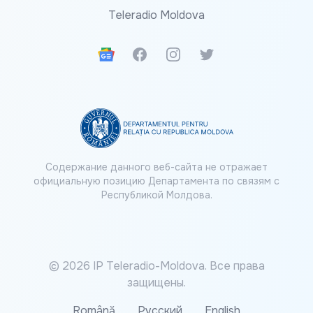
Teleradio Moldova
Google News
Facebook
Instagram
Twitter
Содержание данного веб-сайта не отражает
официальную позицию Департамента по связям с
Республикой Молдова.
© 2026 IP Teleradio-Moldova. Все права
защищены.
Română
Русский
English