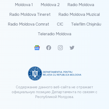
Moldova 1
Moldova 2
Radio Moldova
Radio Moldova Tineret
Radio Moldova Muzical
Radio Moldova Comrat
CIC
Telefilm Chișinău
Teleradio Moldova
Google News
Facebook
Instagram
Twitter
Содержание данного веб-сайта не отражает
официальную позицию Департамента по связям с
Республикой Молдова.