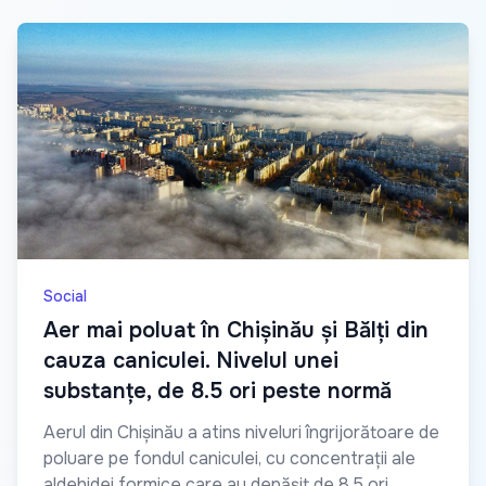
Social
Aer mai poluat în Chișinău și Bălți din
cauza caniculei. Nivelul unei
substanțe, de 8.5 ori peste normă
Aerul din Chișinău a atins niveluri îngrijorătoare de
poluare pe fondul caniculei, cu concentrații ale
aldehidei formice care au depășit de 8.5 ori