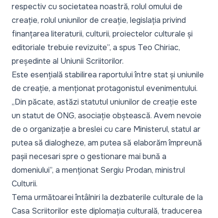
respectiv cu societatea noastră, rolul omului de
creație, rolul uniunilor de creație, legislația privind
finanțarea literaturii, culturii, proiectelor culturale și
editoriale trebuie revizuite”, a spus Teo Chiriac,
președinte al Uniunii Scriitorilor.
Este esențială stabilirea raportului între stat și uniunile
de creație, a menționat protagonistul evenimentului.
„Din păcate, astăzi statutul uniunilor de creație este
un statut de ONG, asociație obștească. Avem nevoie
de o organizație a breslei cu care Ministerul, statul ar
putea să dialogheze, am putea să elaborăm împreună
pașii necesari spre o gestionare mai bună a
domeniului”, a menționat Sergiu Prodan, ministrul
Culturii.
Tema următoarei întâlniri la dezbaterile culturale de la
Casa Scriitorilor este diplomația culturală, traducerea