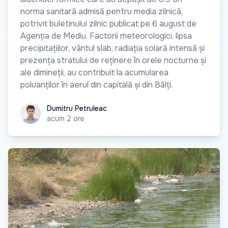
norma sanitară admisă pentru media zilnică,
potrivit buletinului zilnic publicat pe 6 august de
Agenția de Mediu. Factorii meteorologici, lipsa
precipitațiilor, vântul slab, radiația solară intensă și
prezența stratului de reținere în orele nocturne și
ale dimineții, au contribuit la acumularea
poluanților în aerul din capitală și din Bălți.
Dumitru Petruleac
Dumitru Petruleac
acum 2 ore