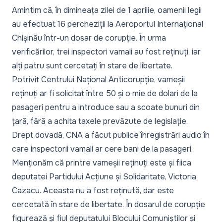
Amintim că, în dimineața zilei de 1 aprilie,
oamenii legii
au efectuat 16 percheziții la Aeroportul Internațional
Chișinău într-un dosar de corupție
. În urma
verificărilor, trei inspectori vamali au fost reținuți, iar
alți patru sunt cercetați în stare de libertate.
Potrivit Centrului Național Anticorupție, vameșii
reținuți ar fi solicitat între 50 și o mie de dolari de la
pasageri pentru a introduce sau a scoate bunuri din
țară, fără a achita taxele prevăzute de legislație.
Drept dovadă, CNA a făcut publice înregistrări audio în
care inspectorii vamali ar cere bani de la pasageri.
Menționăm că printre vameșii reținuți este și fiica
deputatei Partidului Acțiune și Solidaritate, Victoria
Cazacu. Aceasta nu a fost reținută, dar este
cercetată în stare de libertate. În dosarul de corupție
figurează și fiul deputatului Blocului Comuniștilor și