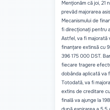
Menționăm că joi, 21 n
prevăd majorarea asis
Mecanismului de finanț
fi direcționați pentru
Astfel, va fi majorat
finanțare extinsă cu 
396 175 000 DST. Banii
fiecare tragere efectu
dobânda aplicată va fi
Totodată, va fi major
extins de creditare c
finală va ajunge la 1
după expirarea a 5,5 a