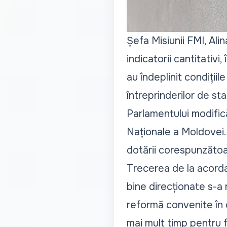
Șefa Misiunii FMI, Ali
indicatorii cantitativi
au îndeplinit condițiil
întreprinderilor de s
Parlamentului modifică
Naționale a Moldovei. 
dotării corespunzătoa
Trecerea de la acordar
bine direcționate s-a 
reformă convenite în 
mai mult timp pentru f