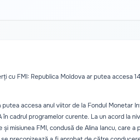
erți cu FMI: Republica Moldova ar putea accesa 14
putea accesa anul viitor de la Fondul Monetar In
 în cadrul programelor curente. La un acord la niv
 și misiunea FMI, condusă de Alina Iancu, care a pu
 se preconizează a fi aprobat de către conducerea