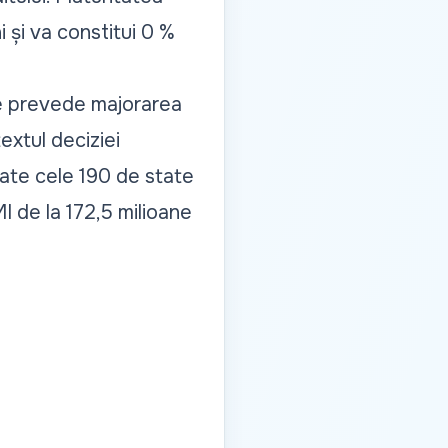
i și va constitui 0 %
re prevede majorarea
extul deciziei
oate cele 190 de state
I de la 172,5 milioane