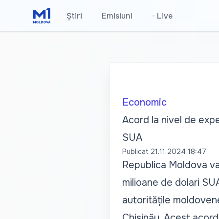
Știri
Emisiuni
•
Live
Economic
Acord la nivel de exp
SUA
Publicat
21.11.2024 18:47
Republica Moldova va 
milioane de dolari SUA
autoritățile moldovene
Chișinău. Acest acord