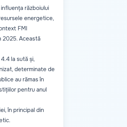
nfluența războiului
 resursele energetice,
 context FMI
în 2025. Această
4.4 la sută și,
onizat, determinate de
publice au rămas în
ițiilor pentru anul
i, în principal din
etic.