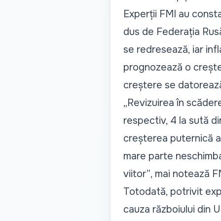
Experții FMI au const
dus de Federația Rusă 
se redresează, iar infla
prognozează o creșter
creștere se datorează,
„Revizuirea în scădere 
respectiv, 4 la sută d
creșterea puternică a s
mare parte neschimbate
viitor”
, mai notează F
Totodată, potrivit exper
cauza războiului din U