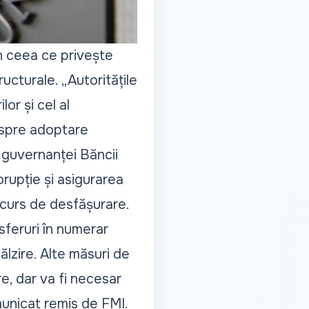
în ceea ce privește
tructurale.
„Autoritățile
lor și cel al
e spre adoptare
 guvernanței Băncii
orupție și asigurarea
 curs de desfășurare.
sferuri în numerar
ălzire. Alte măsuri de
e, dar va fi necesar
municat remis de FMI.