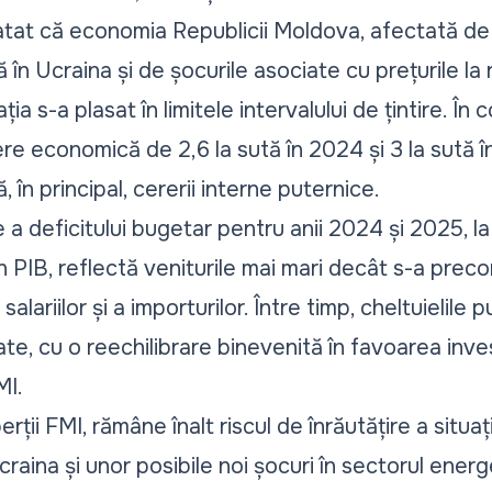
atat că economia Republicii Moldova, afectată de i
în Ucraina și de șocurile asociate cu prețurile la
ția s-a plasat în limitele intervalului de țintire. În
e economică de 2,6 la sută în 2024 și 3 la sută 
 în principal, cererii interne puternice.
a deficitului bugetar pentru anii 2024 și 2025, la 
in PIB, reflectă veniturile mai mari decât s-a prec
alariilor și a importurilor. Între timp, cheltuielile 
, cu o reechilibrare binevenită în favoarea invest
MI.
ții FMI, rămâne înalt riscul de înrăutățire a situație
craina și unor posibile noi șocuri în sectorul energ