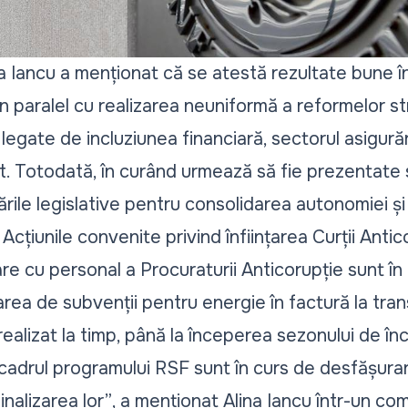
na Iancu a menționat că se atestă rezultate bune 
, în paralel cu realizarea neuniformă a reformelor s
e legate de incluziunea financiară, sectorul asigurări
tat. Totodată, în curând urmează să fie prezentat
rile legislative pentru consolidarea autonomiei și
Acțiunile convenite privind înființarea Curții Antic
re cu personal a Procuraturii Anticorupție sunt în
ea de subvenții pentru energie în factură la tran
realizat la timp, până la începerea sezonului de înc
cadrul programului RSF sunt în curs de desfășurar
inalizarea lor”
, a menționat Alina Iancu într-un co