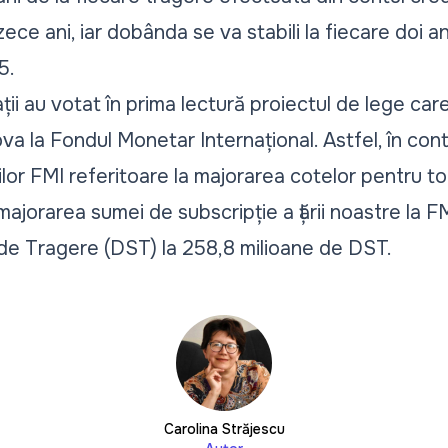
ece ani, iar dobânda se va stabili la fiecare doi an
5.
i au votat în prima lectură proiectul de lege ca
va la Fondul Monetar Internațional. Astfel, în cont
ilor FMI referitoare la majorarea cotelor pentru t
orarea sumei de subscripție a țării noastre la FM
de Tragere (DST) la 258,8 milioane de DST.
Carolina Străjescu