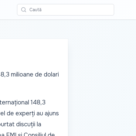
Caută
8,3 milioane de dolari
ternațional 148,3
el de experți au ajuns
rtat discuții la
 FMI și Consiliul de