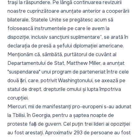
trași la răspundere. Pe lângă continuarea revizuirii
noastre cuprinzătoare anunțate anterior a cooperării
bilaterale, Statele Unite se pregătesc acum să
folosească instrumentele pe care le avem la
dispoziție, inclusiv sancțiuni suplimentare”
, se arată în
declarația de presă a șefului diplomației americane
.
Menționăm că, sâmbătă, purtătorul de cuvânt al
Departamentului de Stat, Matthew Miller, a anunțat
"suspendarea" unui program de parteneriat între cele
două țări, care, potrivit Washingtonului, se axează pe
statul de drept, drepturile omului și lupta împotriva
corupției.
Miercuri, mii de manifestanți pro-europeni s-au adunat
la Tbilisi, în Georgia, pentru a șaptea noapte de
proteste față de guvern. Cel puțin trei lideri ai opoziției
au fost arestați. Aproximativ 293 de persoane au fost