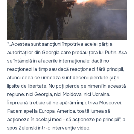
*„Acestea sunt sancțiuni împotriva acelei părți a
autorităților din Georgia care predau țara lui Putin. Așa
se întâmplă în afacerile internaționale: dacă nu
reacționezi la timp sau dacă reacționezi fără principii,
atunci ceea ce urmează sunt decenii pierdute și țări
lipsite de libertate. Nu poți pierde pe nimeni în această
regiune: nici Georgia, nici Moldova, nici Ucraina.
Împreună trebuie să ne apărăm împotriva Moscovei.
Facem apel la Europa, America, toată lumea să
acționeze în același mod - să acționeze pe principii”, a
spus Zelenski într-o intervenție video.