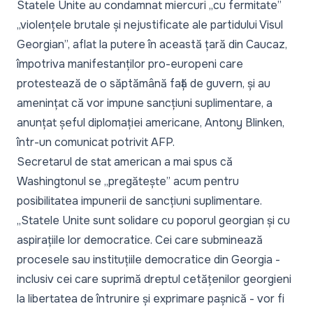
Statele Unite au condamnat miercuri „cu fermitate”
„violențele brutale și nejustificate ale partidului Visul
Georgian”, aflat la putere în această țară din Caucaz,
împotriva manifestanților pro-europeni care
protestează de o săptămână față de guvern, și au
amenințat că vor impune sancțiuni suplimentare, a
anunțat șeful diplomației americane, Antony Blinken,
într-un comunicat potrivit AFP.
Secretarul de stat american a mai spus că
Washingtonul se „pregătește” acum pentru
posibilitatea impunerii de sancțiuni suplimentare.
„Statele Unite sunt solidare cu poporul georgian și cu
aspirațiile lor democratice. Cei care subminează
procesele sau instituțiile democratice din Georgia -
inclusiv cei care suprimă dreptul cetățenilor georgieni
la libertatea de întrunire și exprimare pașnică - vor fi