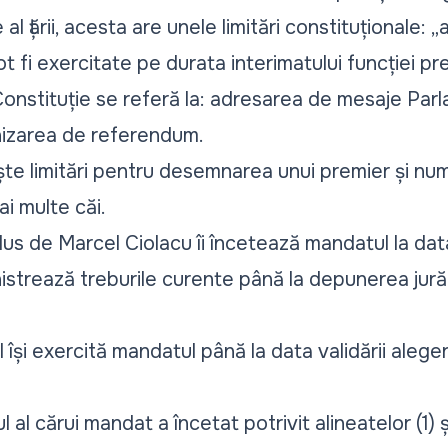
al țării, acesta are unele limitări constituționale: „
t fi exercitate pe durata interimatului funcției pre
Constituție se referă la: adresarea de mesaje Parl
nizarea de referendum.
ește limitări pentru desemnarea unui premier și nu
ai multe căi.
s de Marcel Ciolacu îi încetează mandatul la data 
istrează treburile curente până la depunerea jur
ul își exercită mandatul până la data validării aleg
ul al cărui mandat a încetat potrivit alineatelor (1) 