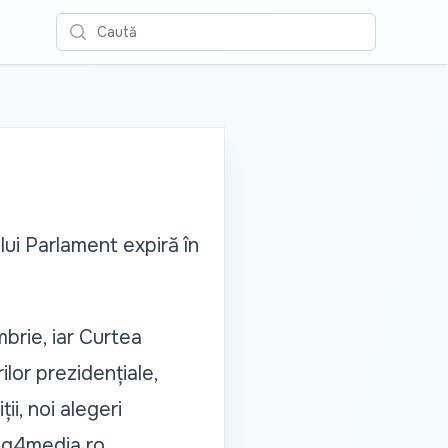
Caută
lui Parlament expiră în
brie, iar Curtea
lor prezidențiale,
i, noi alegeri
e g4media.ro.