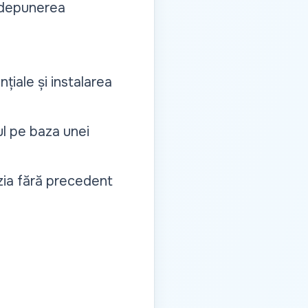
a depunerea
țiale și instalarea
l pe baza unei
izia fără precedent