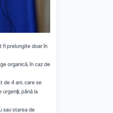
fi prelungite doar în
ege organică, în caz de
t de 4 ani, care se
 urgență, până la
diu sau starea de