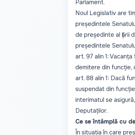
Parlament.
Noul Legislativ are ti
președintele Senatului
de președinte al țării 
președintele Senatulu
art. 97 alin 1: Vacanț
demitere din funcție, d
art. 88 alin 1: Dacă 
suspendat din funcție 
interimatul se asigură
Deputaților
.
Ce se întâmplă cu d
În situația în care pr