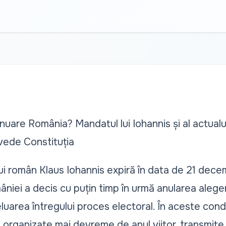
uare România? Mandatul lui Iohannis și al actualu
vede Constituția
i român Klaus Iohannis expiră în data de 21 decem
niei a decis cu puțin timp în urmă anularea alegeri
area întregului proces electoral. În aceste condiți
i organizate mai devreme de anul viitor, transmit