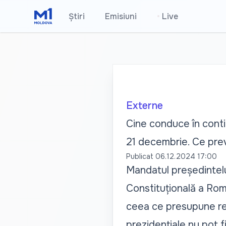
Știri
Emisiuni
•
Live
Externe
Cine conduce în contin
21 decembrie. Ce pre
Publicat
06.12.2024 17:00
Mandatul președintelu
Constituțională a Româ
ceea ce presupune relu
prezidențiale nu pot f