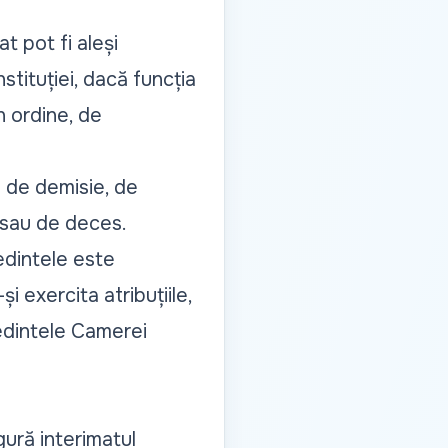
t pot fi aleși
stituției, dacă funcția
n ordine, de
z de demisie, de
or sau de deces
.
edintele este
 exercita atribuțiile,
ședintele Camerei
gură interimatul