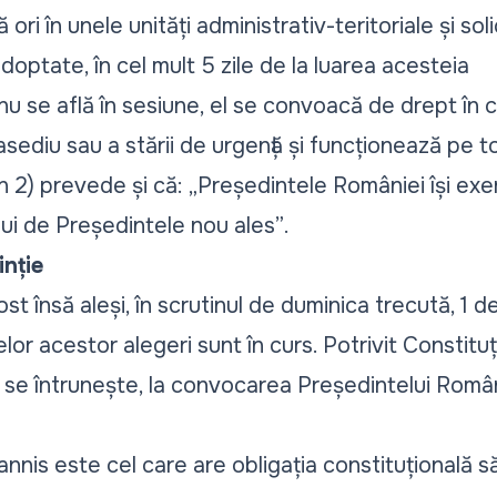
ă ori în unele unități administrativ-teritoriale și so
doptate, în cel mult 5 zile de la luarea acesteia
u se află în sesiune, el se convoacă de drept în 
de asediu sau a stării de urgență și funcționează pe
in 2) prevede și că:
„Președintele României își exe
ui de Președintele nou ales”
.
inție
ost însă aleși, în scrutinul de duminica trecută, 1 
lor acestor alegeri sunt în curs. Potrivit Constituție
 se întrunește, la convocarea Președintelui Români
annis este cel care are obligația constituțională 