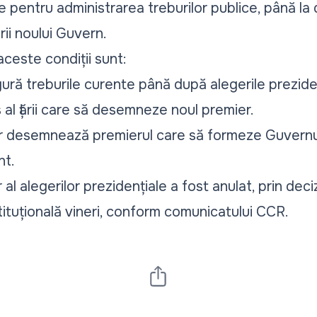
 pentru administrarea treburilor publice, până l
ii noului Guvern
.
aceste condiții sunt:
ură treburile curente până după alegerile preziden
 al țării care să desemneze noul premier.
ar desemnează premierul care să formeze Guvernu
nt.
 al alegerilor prezidențiale
a fost anulat
, prin dec
ituțională vineri, conform comunicatului CCR.