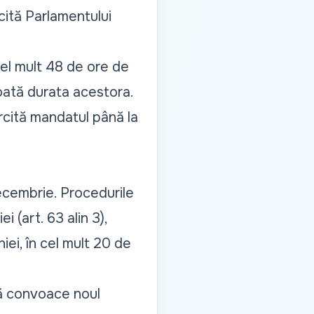
licită Parlamentului
cel mult 48 de ore de
 toată durata acestora
.
rcită mandatul până la
decembrie. Procedurile
i (art. 63 alin 3),
ei, în cel mult 20 de
să convoace noul