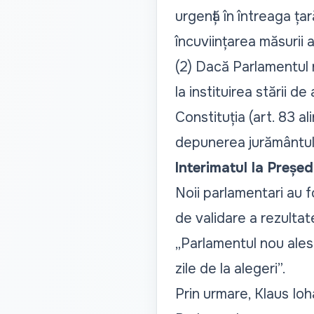
urgență în întreaga țar
încuviințarea măsurii a
(2) Dacă Parlamentul n
la instituirea stării 
Constituția (art. 83 al
depunerea jurământul
Interimatul la Președ
Noii parlamentari au f
de validare a rezultate
„Parlamentul nou ales
zile de la alegeri”.
Prin urmare, Klaus Ioh