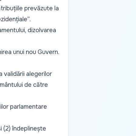
atribuțiile prevăzute la
zidențiale”.
amentului, dizolvarea
mirea unui nou Guvern.
validării alegerilor
ământului de către
erilor parlamentare
și (2) îndeplinește