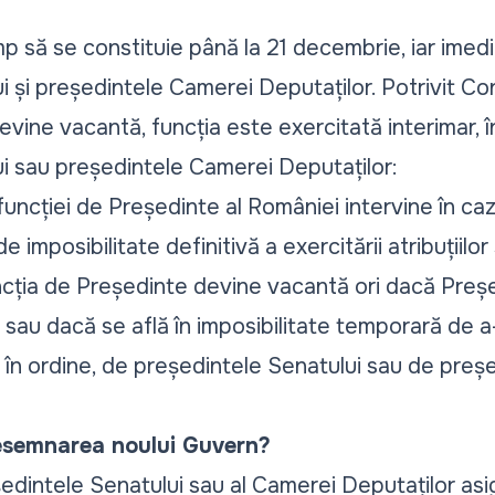
mp să se constituie până la 21 decembrie, iar imedia
 și președintele Camerei Deputaților. Potrivit Con
devine vacantă, funcția este exercitată interimar, î
i sau președintele Camerei Deputaților:
a funcției de Președinte al României intervine în ca
e imposibilitate definitivă a exercitării atribuțiil
funcția de Președinte devine vacantă ori dacă Preș
sau dacă se află în imposibilitate temporară de a-și
, în ordine, de președintele Senatului sau de pre
esemnarea noului Guvern?
eședintele Senatului sau al Camerei Deputaților asi