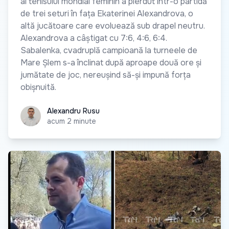
al tenisului mondial feminin a pierdut într-o partidă
de trei seturi în fața Ekaterinei Alexandrova, o
altă jucătoare care evoluează sub drapel neutru.
Alexandrova a câștigat cu 7:6, 4:6, 6:4.
Sabalenka, cvadruplă campioană la turneele de
Mare Șlem s-a înclinat după aproape două ore și
jumătate de joc, nereușind să-și impună forța
obișnuită.
Alexandru Rusu
Alexandru Rusu
acum 2 minute