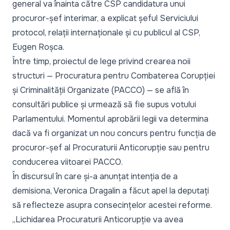
general va înainta către CSP candidatura unui
procuror-șef interimar, a explicat șeful Serviciului
protocol, relații internaționale și cu publicul al CSP,
Eugen Roșca.
Între timp, proiectul de lege privind crearea noii
structuri — Procuratura pentru Combaterea Corupției
și Criminalității Organizate (PACCO) — se află în
consultări publice și urmează să fie supus votului
Parlamentului. Momentul aprobării legii va determina
dacă va fi organizat un nou concurs pentru funcția de
procuror-șef al Procuraturii Anticorupție sau pentru
conducerea viitoarei PACCO.
În discursul în care și-a anunțat intenția de a
demisiona, Veronica Dragalin a făcut apel la deputați
să reflecteze asupra consecințelor acestei reforme.
„Lichidarea Procuraturii Anticorupție va avea