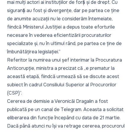
mai mulți actori ai instituțiilor de forță și de drept. Cu
siguranță au fost și divergențe, dar pe partea ce ține
de anumite acuzații nu le considerăm întemeiate,
fiindcă Ministerul Justiției a depus toate eforturile
necesare în vederea eficientizării procuraturilor
specializate și, nu în ultimul rând, pe partea ce ține de
îmbunătățirea legislației.”
Referitor la numirea unui șef interimar la Procuratura
Anticorupție, ministra a precizat că „e prematur la
această etapă, fiindcă urmează să se discute acest
subiect în cadrul Consiliului Superior al Procurorilor
(CSP)”.
Cererea de demisie a Veronicăi Dragalin a fost
publicată pe un canal de Telegram. Aceasta a solicitat
eliberarea din funcție începând cu data de 21 martie.
Dacă până atunci nu își va retrage cererea, procurorul