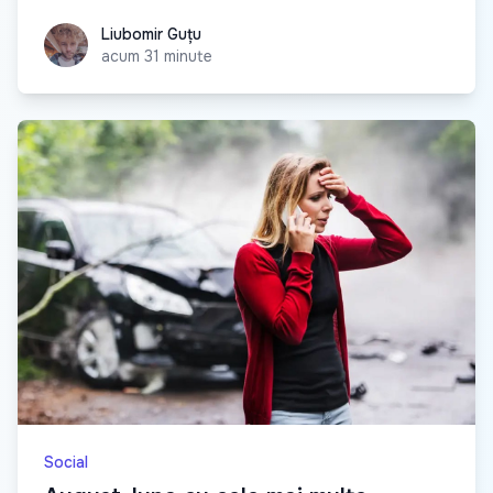
Liubomir Guțu
Liubomir Guțu
acum 31 minute
Social