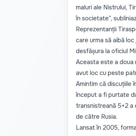
maluri ale Nistrului, 
în societate
”, sublinia
Reprezentanții Tiraspo
care urma să aibă loc 
desfășura la oficiul M
Aceasta este a doua r
avut loc cu peste patr
Amintim că discuțiile î
început a fi purtate 
transnistreană 5+2 a 
de către Rusia.
Lansat în 2005, forma