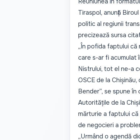
Reuniunea în formatul 1
Tiraspol, anunță Birou
politic al regiunii t
precizează sursa cita
„
În pofida faptului că
care s-ar fi acumulat 
Nistrului, tot el ne-a 
OSCE de la Chișinău, c
Bender
”, se spune în
Autoritățile de la Chi
mărturie a faptului că 
de negocieri a proble
„
Urmând o agendă dict