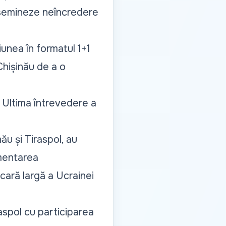
 disemineze neîncredere
unea în formatul 1+1
Chișinău de a o
 Ultima întrevedere a
nău și Tiraspol, au
ementarea
cară largă a Ucrainei
aspol cu participarea