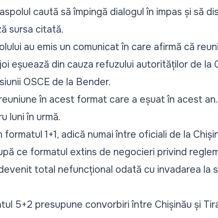
Tiraspolul caută să împingă dialogul în impas și să
ză sursa citată.
lului au emis un comunicat în care afirmă că reuni
joi eșuează din cauza refuzului autorităților de la 
isiunii OSCE de la Bender.
euniune în acest format care a eșuat în acest an.
u luni în urmă.
n formatul 1+1, adică numai între oficiali de la Chiși
după ce formatul extins de negocieri privind regl
devenit total nefuncțional odată cu invadarea la s
tul 5+2 presupune convorbiri între Chișinău și Tir