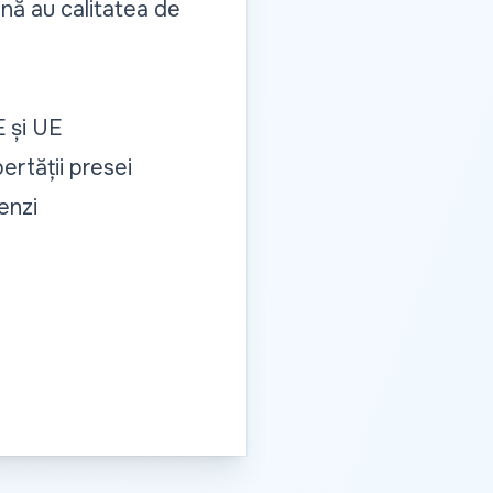
nă au calitatea de
E și UE
ertății presei
enzi