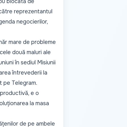
nou blocată de
e către reprezentantul
genda negocierilor,
număr mare de probleme
 cele două maluri ale
iuni în sediul Misiunii
rea întrevederii la
cat pe Telegram.
aproductivă, e o
 soluționarea la masa
ățenilor de pe ambele