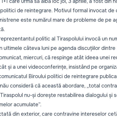
+1 care urma să aibă loc joi, 3 aprilie, a fost din 
l politici de reintegrare. Motivul formal invocat d
ransnistrene este numărul mare de probleme de pe a
tă.
 reprezentantul politic al Tiraspolului invocă un 
în ultimele câteva luni pe agenda discuțiilor dintre
comunicat, miercuri, că respinge atât ideea unei reun
ât și a unei videoconferințe, insistând pe organiza
 comunicatul Biroului politici de reintegrare publi
șinău consideră că această abordare, „total contr
Tiraspolul nu-și dorește restabilirea dialogului și
melor acumulate”.
ată din exterior, care contravine intereselor cet