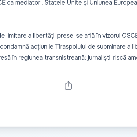
SCE ca mediatori. Statele Unite și Uniunea Europea
de limitare a libertății presei se află în vizorul OSC
condamnă acțiunile Tiraspolului de subminare a lib
resă în regiunea transnistreană: jurnaliștii riscă am