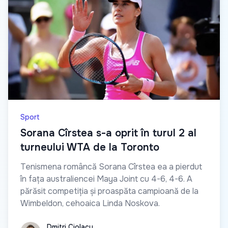
Sport
Sorana Cîrstea s-a oprit în turul 2 al
turneului WTA de la Toronto
Tenismena româncă Sorana Cîrstea ea a pierdut
în fața australiencei Maya Joint cu 4-6, 4-6. A
părăsit competiția și proaspăta campioană de la
Wimbeldon, cehoaica Linda Noskova.
Dmitri Ciolacu
Dmitri Ciolacu