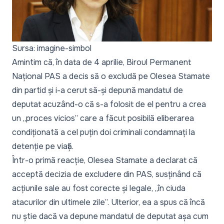
Sursa: imagine-simbol
Amintim că, în data de 4 aprilie, Biroul Permanent
Național PAS
a decis să o excludă
pe Olesea Stamate
din partid și i-a cerut să-și depună mandatul de
deputat acuzând-o că s-a folosit de el pentru a crea
un „proces vicios” care a făcut posibilă eliberarea
condiționată a cel puțin doi criminali condamnați la
detenție pe viață.
Într-o
primă reacție
, Olesea Stamate a declarat că
acceptă decizia de excludere din PAS, susținând că
acțiunile sale au fost corecte și legale, „în ciuda
atacurilor din ultimele zile”. Ulterior, ea a spus că
încă
nu știe
dacă va depune mandatul de deputat așa cum