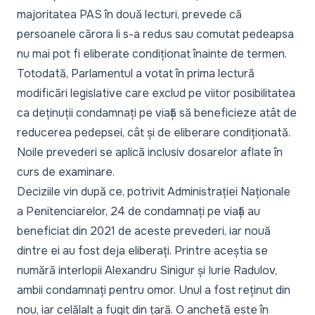
majoritatea PAS în două lecturi, prevede că
persoanele cărora li s-a redus sau comutat pedeapsa
nu mai pot fi eliberate condiționat înainte de termen.
Totodată, Parlamentul a votat în prima lectură
modificări legislative care exclud pe viitor posibilitatea
ca deținuții condamnați pe viață să beneficieze atât de
reducerea pedepsei, cât și de eliberare condiționată.
Noile prevederi se aplică inclusiv dosarelor aflate în
curs de examinare.
Deciziile vin după ce, potrivit Administrației Naționale
a Penitenciarelor,
24 de condamnați pe viață
au
beneficiat din 2021 de aceste prevederi, iar nouă
dintre ei au fost deja eliberați. Printre aceștia se
numără interlopii Alexandru Sinigur și Iurie Radulov,
ambii condamnați pentru omor. Unul a fost reținut din
nou, iar celălalt a fugit din țară.
O anchetă este în