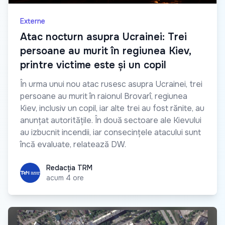
Externe
Atac nocturn asupra Ucrainei: Trei
persoane au murit în regiunea Kiev,
printre victime este și un copil
În urma unui nou atac rusesc asupra Ucrainei, trei
persoane au murit în raionul Brovarî, regiunea
Kiev, inclusiv un copil, iar alte trei au fost rănite, au
anunțat autoritățile. În două sectoare ale Kievului
au izbucnit incendii, iar consecințele atacului sunt
încă evaluate, relatează DW.
Redacția TRM
Redacția TRM
acum 4 ore