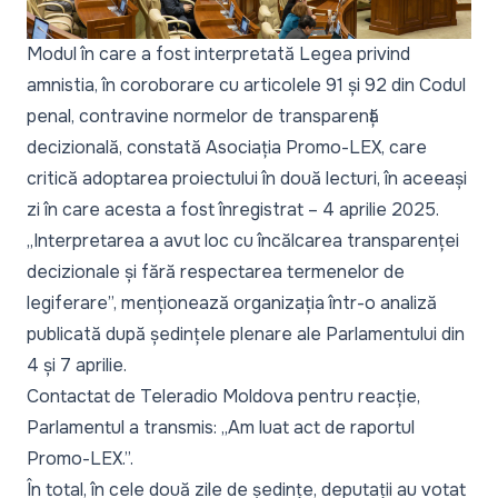
Modul în care a fost
interpretată Legea privind
amnistia,
în coroborare cu articolele 91 și 92 din Codul
penal, contravine normelor de transparență
decizională, constată
Asociația Promo-LEX,
care
critică adoptarea proiectului în două lecturi, în aceeași
zi în care acesta a fost înregistrat – 4 aprilie 2025.
„Interpretarea a avut loc cu încălcarea transparenței
decizionale și fără respectarea termenelor de
legiferare”, menționează organizația într-o analiză
publicată după ședințele plenare ale Parlamentului din
4 și 7 aprilie.
Contactat de Teleradio Moldova pentru reacție,
Parlamentul a transmis:
„Am luat act de raportul
Promo-LEX.”.
În total, în cele două zile de ședințe, deputații au votat