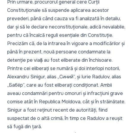
Prin urmare, procurorul general cere Curții
Constituționale să suspende aplicarea acestor
prevederi, până când cauza va fi analizată în detaliu,
dar și să le declare neconstituționale, adică nevalabile,
pentru că încalcă reguli esențiale din Constituție.
Precizăm că, de la intrarea în vigoare a modificărilor și
până în prezent, nouă persoane condamnate la
detenție pe viață au fost eliberate din închisoare.
Printre cei eliberați se numără și doi interlopi notorii,
Alexandru Sinigur, alias „Синий”,
și
Iurie Radulov, alias
„Бабёр”,
care au fost eliberați condiționat. Ambii
aveau condamnări pentru omoruri și infracțiuni grave
comise atât în Republica Moldova, cât și în străinătate.
Sinigur a fost reținut recent de autorități, fiind
suspectat de o altă crimă, în timp ce Radulov a reușit
să fugă din țară.