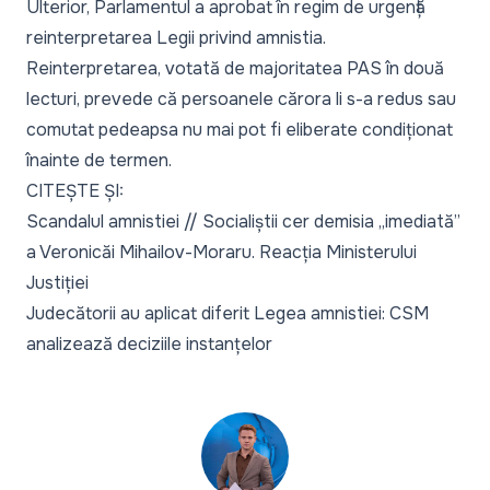
Ulterior, Parlamentul a aprobat în regim de urgență
reinterpretarea Legii privind amnistia.
Reinterpretarea, votată de majoritatea PAS în două
lecturi, prevede că persoanele cărora li s-a redus sau
comutat pedeapsa nu mai pot fi eliberate condiționat
înainte de termen.
CITEȘTE ȘI:
Scandalul amnistiei // Socialiștii cer demisia „imediată”
a Veronicăi Mihailov-Moraru. Reacția Ministerului
Justiției
Judecătorii au aplicat diferit Legea amnistiei: CSM
analizează deciziile instanțelor