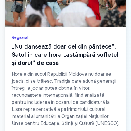
Regional
„Nu dansează doar cei din pântece”:
Satul în care hora „astâmpără sufletul
și dorul” de casă
Horele din sudul Republicii Moldova nu doar se
joacă, ci se trăiesc. Tradiția care adună generații
întregi la joc ar putea obține, în viitor,
recunoaștere internațională, fiind analizată
pentru includerea în dosarul de candidatură la
Lista reprezentativă a patrimoniului cultural
imaterial al umanității a Organizației Națiunilor
Unite pentru Educație, Știință și Cultură (UNESCO).