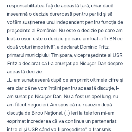
responsabilitatea față de această țară, chiar dacă
înseamnă o decizie dureroasă pentru partid și să
votăm susținerea unui independent pentru funcția de
președinte al României. Nu este o decizie pe care am
luat-o ușor, este o decizie pe care am luat-o în BN cu
două voturi împotrivă”, a declarat Dominic Fritz,
primarul municipiului Timișoara, vicepreședinte al USR.
Fritz a declarat că l-a anunțat pe Nicușor Dan despre
această decizie.
„L-am sunat aseară după ce am primit ultimele cifre și
era clar că ne vom întâlni pentru această discuție, l-
am sunat pe Nicușor Dan. Nu a fost un apel lung, nu
am făcut negocieri. Am spus că ne reauzim după
discuția de Birou Național. (...) Ieri la telefon mi-am
exprimat încrederea că va continua un parteneriat
între el și USR când va fi președinte”, a transmis