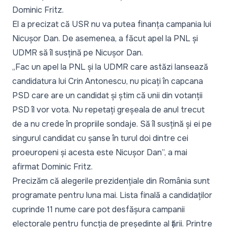
Dominic Fritz.
El a precizat că USR nu va putea finanța campania lui
Nicușor Dan. De asemenea, a făcut apel la PNL și
UDMR să îl susțină pe Nicușor Dan.
„Fac un apel la PNL și la UDMR care astăzi lansează
candidatura lui Crin Antonescu, nu picați în capcana
PSD care are un candidat și știm că unii din votanții
PSD îl vor vota. Nu repetați greșeala de anul trecut
de a nu crede în propriile sondaje. Să îl susțină și ei pe
singurul candidat cu șanse în turul doi dintre cei
proeuropeni și acesta este Nicușor Dan”, a mai
afirmat Dominic Fritz.
Precizăm că alegerile prezidențiale din România sunt
programate pentru luna mai.
Lista finală a candidaților
cuprinde 11 nume
care pot desfășura campanii
electorale pentru funcția de președinte al țării. Printre