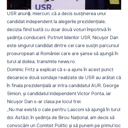
USR anunță, miercuri, că a decis susținerea unui
candidat independent la alegerile prezidențiale,
decizia fiind luată cu doar două voturi împotrivă în
ședința conducerii. Potrivit liderilor USR, Nicușor Dan
este singurul candidat dintre cei care susțin parcursul
proeuropean al României care are șanse să ajungă în
turul al doilea, transmite news.ro.
Dominic Fritz a explicat că s-a ajuns în acest punct
deoarece două sondaje realizate de USR au arătat că
în finala prezidențială ar intra candidatul AUR, George
Simion, și candidatul independent Victor Ponta, iar
Nicușor Dan s-ar clasa pe locul trei.
„Nu mai există o cale pentru Lasconi să ajungă în turul
doi. Astăzi, în ședința de Birou Național, am decis să
convocăm un Comitet Politic și să punem pe primul loc