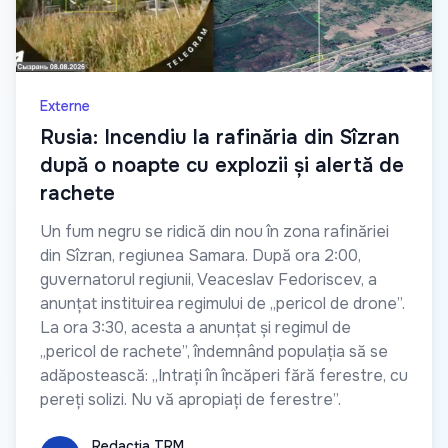
Externe
Rusia: Incendiu la rafinăria din Sîzran
după o noapte cu explozii și alertă de
rachete
Un fum negru se ridică din nou în zona rafinăriei
din Sîzran, regiunea Samara. După ora 2:00,
guvernatorul regiunii, Veaceslav Fedoriscev, a
anunțat instituirea regimului de „pericol de drone”.
La ora 3:30, acesta a anunțat și regimul de
„pericol de rachete”, îndemnând populația să se
adăpostească: „Intrați în încăperi fără ferestre, cu
pereți solizi. Nu vă apropiați de ferestre”.
Redacția TRM
Redacția TRM