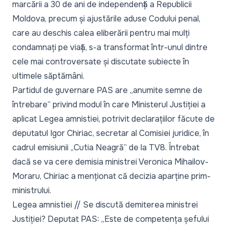
marcării a 30 de ani de independență a Republicii
Moldova, precum și ajustările aduse Codului penal,
care au deschis calea eliberării pentru mai mulți
condamnați pe viață, s-a transformat într-unul dintre
cele mai controversate și discutate subiecte în
ultimele săptămâni.
Partidul de guvernare PAS are „anumite semne de
întrebare” privind modul în care Ministerul Justiției a
aplicat Legea amnistiei, potrivit declarațiilor făcute de
deputatul Igor Chiriac, secretar al Comisiei juridice, în
cadrul emisiunii „Cutia Neagră” de la TV8. Întrebat
dacă se va cere demisia ministrei Veronica Mihailov-
Moraru, Chiriac a menționat că decizia aparține prim-
ministrului.
Legea amnistiei // Se discută demiterea ministrei
Justiției? Deputat PAS: „Este de competența șefului