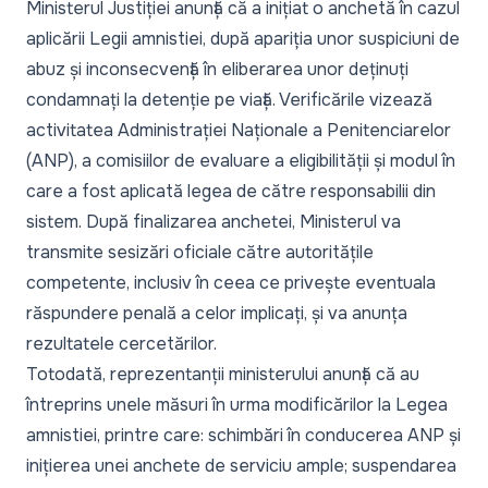
Ministerul Justiției anunță că a inițiat o anchetă în cazul
aplicării Legii amnistiei, după apariția unor suspiciuni de
abuz și inconsecvență în eliberarea unor deținuți
condamnați la detenție pe viață. Verificările vizează
activitatea Administrației Naționale a Penitenciarelor
(ANP), a comisiilor de evaluare a eligibilității și modul în
care a fost aplicată legea de către responsabilii din
sistem. După finalizarea anchetei, Ministerul va
transmite sesizări oficiale către autoritățile
competente, inclusiv în ceea ce privește eventuala
răspundere penală a celor implicați, și va anunța
rezultatele cercetărilor.
Totodată, reprezentanții ministerului anunță că au
întreprins unele măsuri în urma modificărilor la Legea
amnistiei, printre care: schimbări în conducerea ANP și
inițierea unei anchete de serviciu ample; suspendarea