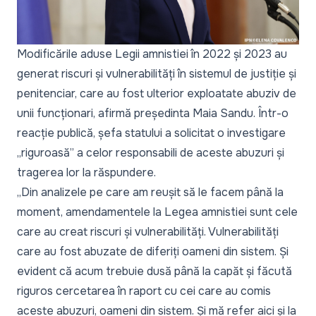
Modificările aduse Legii amnistiei în 2022 și 2023 au
generat riscuri și vulnerabilități în sistemul de justiție și
penitenciar, care au fost ulterior exploatate abuziv de
unii funcționari, afirmă președinta Maia Sandu. Într-o
reacție publică, șefa statului a solicitat o investigare
„riguroasă” a celor responsabili de aceste abuzuri și
tragerea lor la răspundere.
„Din analizele pe care am reușit să le facem până la
moment, amendamentele la Legea amnistiei sunt cele
care au creat riscuri și vulnerabilități. Vulnerabilități
care au fost abuzate de diferiți oameni din sistem. Și
evident că acum trebuie dusă până la capăt și făcută
riguros cercetarea în raport cu cei care au comis
aceste abuzuri, oameni din sistem. Și mă refer aici și la