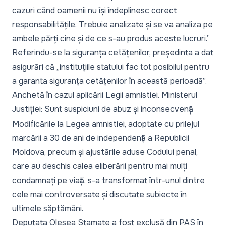
cazuri când oamenii nu își îndeplinesc corect
responsabilitățile. Trebuie analizate și se va analiza pe
ambele părți cine și de ce s-au produs aceste lucruri.”
Referindu-se la siguranța cetățenilor, președinta a dat
asigurări că „instituțiile statului fac tot posibilul pentru
a garanta siguranța cetățenilor în această perioadă”.
Anchetă în cazul aplicării Legii amnistiei. Ministerul
Justiției: Sunt suspiciuni de abuz și inconsecvență
Modificările la Legea amnistiei, adoptate cu prilejul
marcării a 30 de ani de independență a Republicii
Moldova, precum și ajustările aduse Codului penal,
care
au deschis calea eliberării pentru mai mulți
condamnați pe viață
, s-a transformat într-unul dintre
cele mai controversate și discutate subiecte în
ultimele săptămâni.
Deputata
Olesea Stamate a fost exclusă din PAS
în