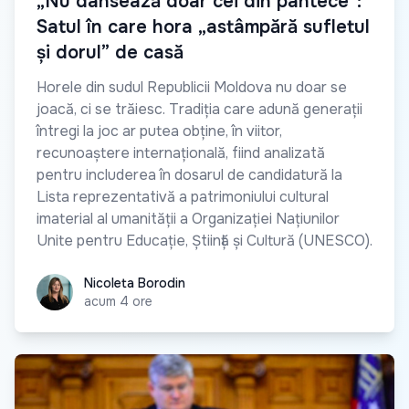
„Nu dansează doar cei din pântece”:
Satul în care hora „astâmpără sufletul
și dorul” de casă
Horele din sudul Republicii Moldova nu doar se
joacă, ci se trăiesc. Tradiția care adună generații
întregi la joc ar putea obține, în viitor,
recunoaștere internațională, fiind analizată
pentru includerea în dosarul de candidatură la
Lista reprezentativă a patrimoniului cultural
imaterial al umanității a Organizației Națiunilor
Unite pentru Educație, Știință și Cultură (UNESCO).
Nicoleta Borodin
Nicoleta Borodin
acum 4 ore