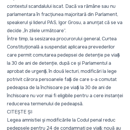
contextul scandalului iscat. Dacă va rămâne sau nu
parlamentara în fracțiunea majoritară din Parlament,
speakerul și liderul PAS, Igor Grosu, a anunțat că
se va
decide „în zilele următoare”
.
Între timp, la sesizarea procurorului general,
Curtea
Constituțională a suspendat aplicarea prevederilor
care permit comutarea pedepsei de detenție pe viață
la 30 de ani de detenție
, după ce și
Parlamentul a
aprobat de urgență, în două lecturi, modificări la lege
potrivit cărora persoanele față de care s-a comutat
pedeapsa de la închisoare pe viață la 30 de ani de
închisoare nu vor mai fi eligibile pentru a cere instanței
reducerea termenului de pedeapsă.
CITEȘTE ȘI:
Legea amnistiei și modificările la Codul penal reduc
pedepsele pentru 24 de condamnați pe viață: nouă au