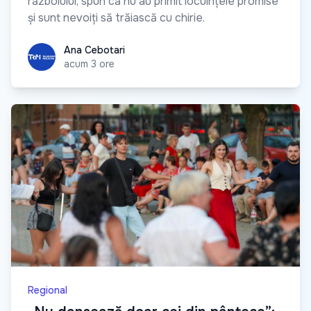
războiului, spun că nu au primit locuințele promise
și sunt nevoiți să trăiască cu chirie.
Ana Cebotari
Ana Cebotari
acum 3 ore
Regional