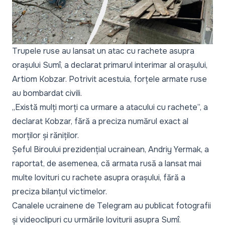
Trupele ruse au lansat un atac cu rachete asupra
orașului Sumî, a declarat primarul interimar al orașului,
Artiom Kobzar. Potrivit acestuia, forțele armate ruse
au bombardat civili.
„Există mulți morți ca urmare a atacului cu rachete”, a
declarat Kobzar, fără a preciza numărul exact al
morților și răniților.
Șeful Biroului prezidențial ucrainean, Andriy Yermak, a
raportat, de asemenea, că armata rusă a lansat mai
multe lovituri cu rachete asupra orașului, fără a
preciza bilanțul victimelor.
Canalele ucrainene de Telegram au publicat fotografii
și videoclipuri cu urmările loviturii asupra Sumî.