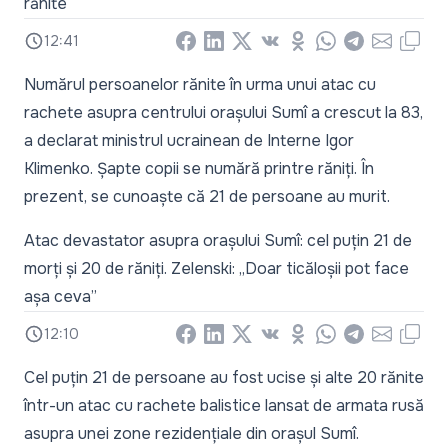
rănite
12:41
Facebook
LinkedIn
X
Vkontakte
Odnoklassniki
WhatsApp
Telegram
Email
Copy
Numărul persoanelor rănite în urma unui atac cu
rachete asupra centrului orașului Sumî a crescut la 83,
a declarat ministrul ucrainean de Interne Igor
Klimenko. Șapte copii se numără printre răniți. În
prezent, se cunoaște că 21 de persoane au murit.
Atac devastator asupra orașului Sumî: cel puțin 21 de
morți și 20 de răniți. Zelenski: „Doar ticăloșii pot face
așa ceva”
12:10
Facebook
LinkedIn
X
Vkontakte
Odnoklassniki
WhatsApp
Telegram
Email
Copy
Cel puțin 21 de persoane au fost ucise și alte 20 rănite
într-un atac cu rachete balistice lansat de armata rusă
asupra unei zone rezidențiale din orașul Sumî.