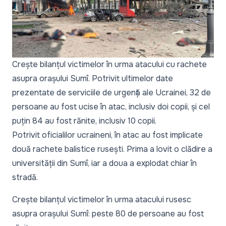
Crește bilanțul victimelor în urma atacului cu rachete
asupra orașului Sumî. Potrivit ultimelor date
prezentate de serviciile de urgență ale Ucrainei, 32 de
persoane au fost ucise în atac, inclusiv doi copii, și cel
puțin 84 au fost rănite, inclusiv 10 copii.
Potrivit oficialilor ucraineni, în atac au fost implicate
două rachete balistice rusești. Prima a lovit o clădire a
universității din Sumî, iar a doua a explodat chiar în
stradă.
Crește bilanțul victimelor în urma atacului rusesc
asupra orașului Sumî: peste 80 de persoane au fost