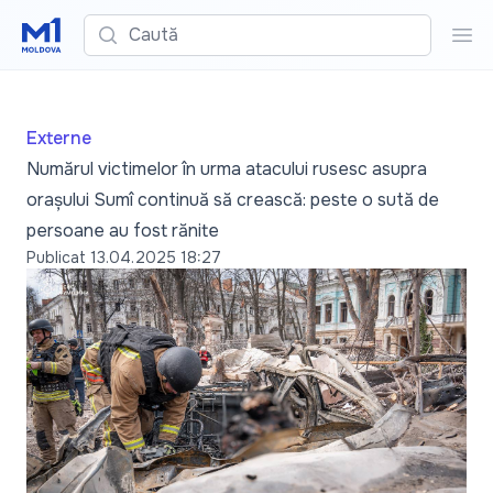
Caută
Cau
Externe
Numărul victimelor în urma atacului rusesc asupra
orașului Sumî continuă să crească: peste o sută de
persoane au fost rănite
Publicat
13.04.2025 18:27