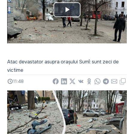
Play
Video
Atac devastator asupra orașului Sumî: sunt zeci de
victime
11:48
Facebook
LinkedIn
X
Vkontakte
Odnoklassniki
WhatsApp
Telegram
Email
Copy