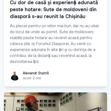
Cu dor de casă și experiență adunată
peste hotare: Sute de moldoveni din
diasporă s-au reunit la Chișinău
Au plecat pentru un viitor mai bun, dar nu au uitat
de locul de unde au pornit. Sute de moldoveni
stabiliți peste hotare au revenit acasă pentru
câteva zile, la Forumul Diasporei. Au venit cu
experiențe adunate în alte țări și cu dorința de a
contribui, de la distanță sau revenind acasă, la
dezvoltarea țării.
Alexandr Statnîi
Alexandr Statnîi
acum 2 ore