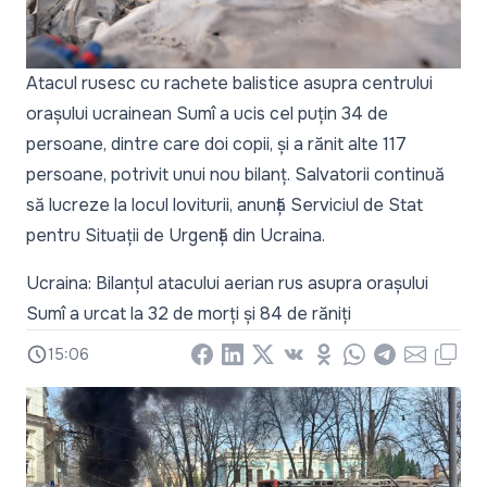
Atacul rusesc cu rachete balistice asupra centrului
orașului ucrainean Sumî a ucis cel puțin 34 de
persoane, dintre care doi copii, și a rănit alte 117
persoane, potrivit unui nou bilanț. Salvatorii continuă
să lucreze la locul loviturii, anunță Serviciul de Stat
pentru Situații de Urgență din Ucraina.
Ucraina: Bilanțul atacului aerian rus asupra orașului
Sumî a urcat la 32 de morți și 84 de răniți
15:06
Facebook
LinkedIn
X
Vkontakte
Odnoklassniki
WhatsApp
Telegram
Email
Copy