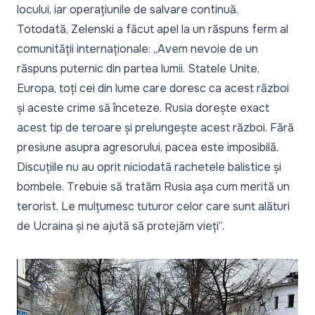
locului, iar operațiunile de salvare continuă.
Totodată, Zelenski a făcut apel la un răspuns ferm al
comunității internaționale: „Avem nevoie de un
răspuns puternic din partea lumii. Statele Unite,
Europa, toți cei din lume care doresc ca acest război
și aceste crime să înceteze. Rusia dorește exact
acest tip de teroare și prelungește acest război. Fără
presiune asupra agresorului, pacea este imposibilă.
Discuțiile nu au oprit niciodată rachetele balistice și
bombele. Trebuie să tratăm Rusia așa cum merită un
terorist. Le mulțumesc tuturor celor care sunt alături
de Ucraina și ne ajută să protejăm vieți”.