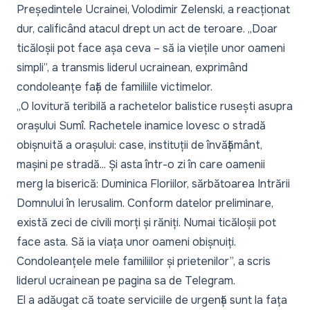
Președintele Ucrainei, Volodimir Zelenski, a reacționat
dur, calificând atacul drept un act de teroare. „Doar
ticăloșii pot face așa ceva – să ia viețile unor oameni
simpli”, a transmis liderul ucrainean, exprimând
condoleanțe față de familiile victimelor.
„O lovitură teribilă a rachetelor balistice rusești asupra
orașului Sumî. Rachetele inamice lovesc o stradă
obișnuită a orașului: case, instituții de învățământ,
mașini pe stradă... Și asta într-o zi în care oamenii
merg la biserică: Duminica Floriilor, sărbătoarea Intrării
Domnului în Ierusalim. Conform datelor preliminare,
există zeci de civili morți și răniți. Numai ticăloșii pot
face asta. Să ia viața unor oameni obișnuiți.
Condoleanțele mele familiilor și prietenilor”, a scris
liderul ucrainean pe pagina sa de Telegram.
El a adăugat că toate serviciile de urgență sunt la fața