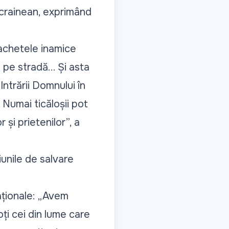
 ucrainean, exprimând
Rachetele inamice
 pe stradă... Și asta
Intrării Domnului în
. Numai ticăloșii pot
 și prietenilor”, a
iunile de salvare
aționale: „Avem
ți cei din lume care