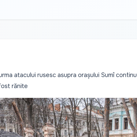
 urma atacului rusesc asupra orașului Sumî contin
ost rănite