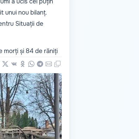
umî a ucis cel puțin
t unui nou bilanț.
entru Situații de
 morți și 84 de răniți
book
nkedIn
X
Vkontakte
Odnoklassniki
WhatsApp
Telegram
Email
Copy