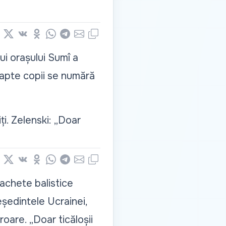
book
nkedIn
X
Vkontakte
Odnoklassniki
WhatsApp
Telegram
Email
Copy
i orașului Sumî a
Șapte copii se numără
ți. Zelenski: „Doar
book
nkedIn
X
Vkontakte
Odnoklassniki
WhatsApp
Telegram
Email
Copy
rachete balistice
eședintele Ucrainei,
roare. „Doar ticăloșii