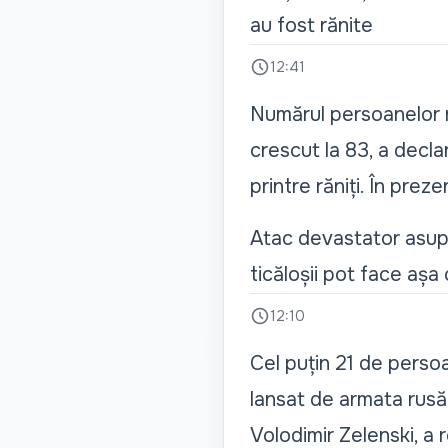
au fost rănite
12:41
Numărul persoanelor r
crescut la 83, a decla
printre răniți. În pre
Atac devastator asupra
ticăloșii pot face așa
12:10
Cel puțin 21 de persoa
lansat de armata rusă 
Volodimir Zelenski, a 