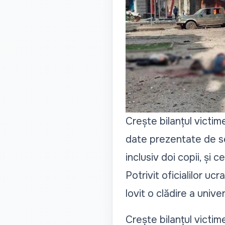
Crește bilanțul victim
date prezentate de ser
inclusiv doi copii, și c
Potrivit oficialilor uc
lovit o clădire a unive
Crește bilanțul victi