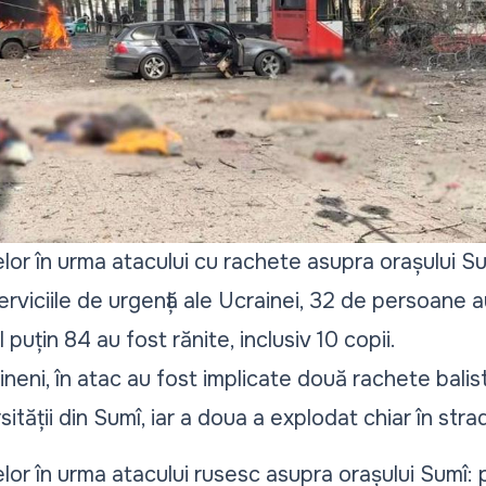
elor în urma atacului cu rachete asupra orașului Sum
viciile de urgență ale Ucrainei, 32 de persoane au
el puțin 84 au fost rănite, inclusiv 10 copii.
raineni, în atac au fost implicate două rachete balis
rsității din Sumî, iar a doua a explodat chiar în stra
melor în urma atacului rusesc asupra orașului Sumî