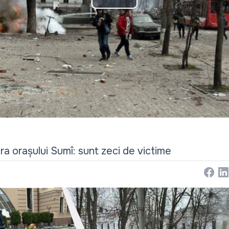
Play
Video
a orașului Sumî: sunt zeci de victime
Face
Li