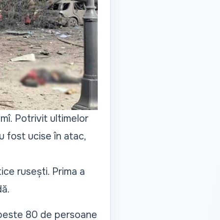
î. Potrivit ultimelor
 fost ucise în atac,
tice rusești. Prima a
dă.
: peste 80 de persoane