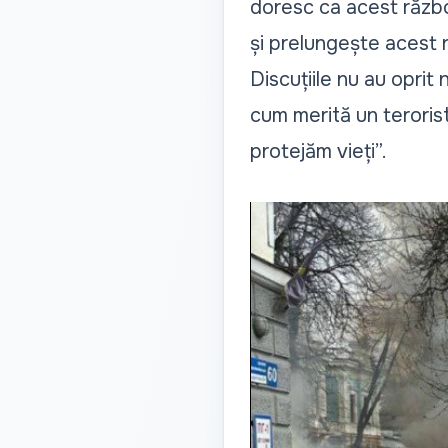
doresc ca acest războ
și prelungește acest r
Discuțiile nu au oprit
cum merită un terorist
protejăm vieți”.