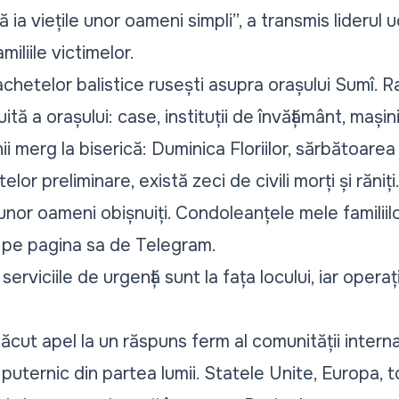
 ia viețile unor oameni simpli”, a transmis liderul
iliile victimelor.
 rachetelor balistice rusești asupra orașului Sumî. 
tă a orașului: case, instituții de învățământ, mașini
ii merg la biserică: Duminica Floriilor, sărbătoarea 
lor preliminare, există zeci de civili morți și răniți
unor oameni obișnuiți. Condoleanțele mele familiilor
n pe pagina sa de Telegram.
erviciile de urgență sunt la fața locului, iar operaț
ăcut apel la un răspuns ferm al comunității intern
uternic din partea lumii. Statele Unite, Europa, to