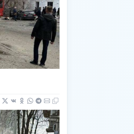
book
nkedIn
X
Vkontakte
Odnoklassniki
WhatsApp
Telegram
Email
Copy