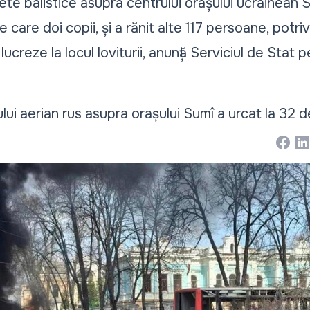
te balistice asupra centrului orașului ucrainean S
care doi copii, și a rănit alte 117 persoane, potrivi
lucreze la locul loviturii, anunță Serviciul de Stat p
lui aerian rus asupra orașului Sumî a urcat la 32 de
Face
Li