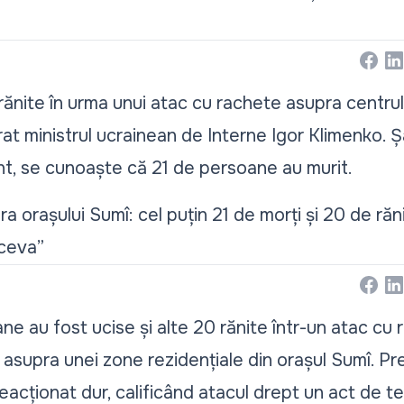
Face
Li
ănite în urma unui atac cu rachete asupra centrulu
rat ministrul ucrainean de Interne Igor Klimenko. 
zent, se cunoaște că 21 de persoane au murit.
 orașului Sumî: cel puțin 21 de morți și 20 de răni
 ceva”
Face
Li
ne au fost ucise și alte 20 rănite într-un atac cu 
asupra unei zone rezidențiale din orașul Sumî. Pr
reacționat dur, calificând atacul drept un act de te