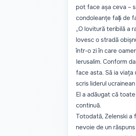
pot face așa ceva – să
condoleanțe față de fam
„O lovitură teribilă a
lovesc o stradă obișnui
într-o zi în care oamen
Ierusalim. Conform date
face asta. Să ia viața 
scris liderul ucrainea
El a adăugat că toate s
continuă.
Totodată, Zelenski a f
nevoie de un răspuns p