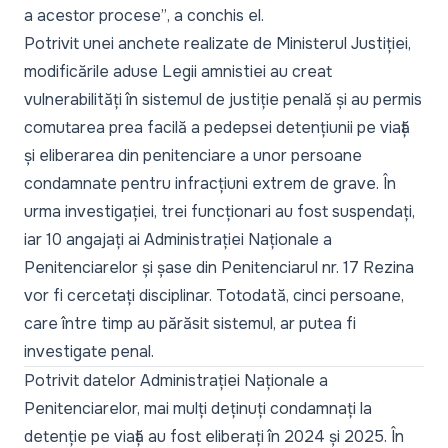
a acestor procese”
, a conchis el.
Potrivit
unei anchete realizate de Ministerul Justiției,
modificările aduse Legii amnistiei au creat
vulnerabilități în sistemul de justiție penală
și au permis
comutarea prea facilă a pedepsei detențiunii pe viață
și eliberarea din penitenciare a unor persoane
condamnate pentru infracțiuni extrem de grave. În
urma investigației, trei funcționari au fost suspendați,
iar 10 angajați ai Administrației Naționale a
Penitenciarelor și șase din Penitenciarul nr. 17 Rezina
vor fi cercetați disciplinar. Totodată, cinci persoane,
care între timp au părăsit sistemul, ar putea fi
investigate penal.
Potrivit datelor Administrației Naționale a
Penitenciarelor,
mai mulți deținuți condamnați
la
detenție pe viață au fost eliberați în 2024 și 2025. În