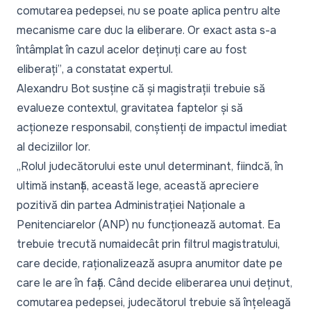
comutarea pedepsei, nu se poate aplica pentru alte
mecanisme care duc la eliberare. Or exact asta s-a
întâmplat în cazul acelor deținuți care au fost
eliberați”
, a constatat expertul.
Alexandru Bot susține că și magistrații trebuie să
evalueze contextul, gravitatea faptelor și să
acționeze responsabil, conștienți de impactul imediat
al deciziilor lor.
„Rolul judecătorului este unul determinant, fiindcă, în
ultimă instanță, această lege, această apreciere
pozitivă din partea Administrației Naționale a
Penitenciarelor (ANP) nu funcționează automat. Ea
trebuie trecută numaidecât prin filtrul magistratului,
care decide, raționalizează asupra anumitor date pe
care le are în față. Când decide eliberarea unui deținut,
comutarea pedepsei, judecătorul trebuie să înțeleagă