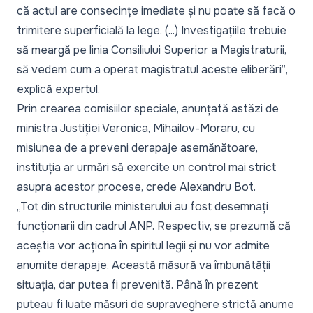
că actul are consecințe imediate și nu poate să facă o
trimitere superficială la lege. (...) Investigațiile trebuie
să meargă pe linia Consiliului Superior a Magistraturii,
să vedem cum a operat magistratul aceste eliberări”
,
explică expertul.
Prin crearea comisiilor speciale, anunțată astăzi de
ministra Justiției Veronica, Mihailov-Moraru, cu
misiunea de a preveni derapaje asemănătoare,
instituția ar urmări să exercite un control mai strict
asupra acestor procese, crede Alexandru Bot.
„Tot din structurile ministerului au fost desemnați
funcționarii din cadrul ANP. Respectiv, se prezumă că
aceștia vor acționa în spiritul legii și nu vor admite
anumite derapaje. Această măsură va îmbunătății
situația, dar putea fi prevenită. Până în prezent
puteau fi luate măsuri de supraveghere strictă anume