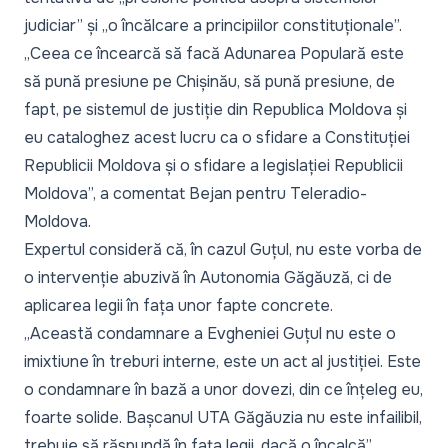
judiciar” și „o încălcare a principiilor constituționale”.
„Ceea ce încearcă să facă Adunarea Populară este
să pună presiune pe Chișinău, să pună presiune, de
fapt, pe sistemul de justiție din Republica Moldova și
eu cataloghez acest lucru ca o sfidare a Constituției
Republicii Moldova și o sfidare a legislației Republicii
Moldova”,
a comentat Bejan pentru Teleradio-
Moldova.
Expertul consideră că, în cazul Guțul, nu este vorba de
o intervenție abuzivă în Autonomia Găgăuză, ci de
aplicarea legii în fața unor fapte concrete.
„Această condamnare a Evgheniei Guțul nu este o
imixtiune în treburi interne, este un act al justiției. Este
o condamnare în bază a unor dovezi, din ce înțeleg eu,
foarte solide. Bașcanul UTA Găgăuzia nu este infailibil,
trebuie să răspundă în fața legii, dacă o încalcă”,