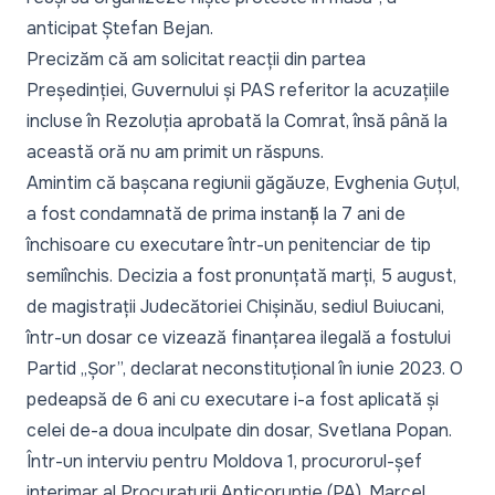
anticipat Ștefan Bejan.
Precizăm că am solicitat reacții din partea
Președinției, Guvernului și PAS referitor la acuzațiile
incluse în Rezoluția aprobată la Comrat, însă până la
această oră nu am primit un răspuns.
Amintim că bașcana regiunii găgăuze,
Evghenia Guțul,
a fost condamnată de prima instanță la 7 ani de
închisoare
cu executare într-un penitenciar de tip
semiînchis. Decizia a fost pronunțată marți, 5 august,
de magistrații Judecătoriei Chișinău, sediul Buiucani,
într-un dosar ce vizează finanțarea ilegală a fostului
Partid „Șor”, declarat neconstituțional în iunie 2023. O
pedeapsă de 6 ani cu executare i-a fost aplicată și
celei de-a doua inculpate din dosar, Svetlana Popan.
Într-un interviu pentru Moldova 1,
procurorul-șef
interimar al Procuraturii Anticorupție (PA), Marcel