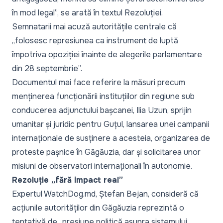
în mod legal”,
se arată în textul Rezoluției.
Semnatarii mai acuză autoritățile centrale că
„folosesc represiunea ca instrument de luptă
împotriva opoziției înainte de alegerile parlamentare
din 28 septembrie”.
Documentul mai face referire la măsuri precum
menținerea funcționării instituțiilor din regiune sub
conducerea adjunctului bașcanei, Ilia Uzun, sprijin
umanitar și juridic pentru Guțul, lansarea unei campanii
internaționale de susținere a acesteia, organizarea de
proteste pașnice în Găgăuzia, dar și solicitarea unor
misiuni de observatori internaționali în autonomie.
Rezoluție „fără impact real”
Expertul WatchDog.md, Ștefan Bejan, consideră că
acțiunile autorităților din Găgăuzia reprezintă o
tentativă de „presiune politică asupra sistemului