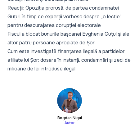
Reacții: Opoziția prorusă, de partea condamnatei
Guțul, în timp ce experții vorbesc despre „o lecție”
pentru descurajarea corupției electorale
Fiscul a blocat bunurile bașcanei Evghenia Guțul și ale
altor patru persoane apropiate de Șor
Cum este investigată finanțarea ilegală a partidelor
afiliate lui Șor: dosare în instanță, condamnări și zeci de
milioane de lei introduse ilegal
Bogdan Nigai
Autor