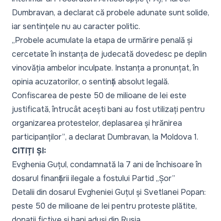
Dumbravan, a declarat că probele adunate sunt solide,
iar sentințele nu au caracter politic
.
„Probele acumulate la etapa de urmărire penală și
cercetate în instanța de judecată dovedesc pe deplin
vinovăția ambelor inculpate. Instanța a pronunțat, în
opinia acuzatorilor, o sentință absolut legală.
Confiscarea de peste 50 de milioane de lei este
justificată, întrucât acești bani au fost utilizați pentru
organizarea protestelor, deplasarea și hrănirea
participanților”
, a declarat Dumbravan, la Moldova 1.
CITIȚI ȘI:
Evghenia Guțul, condamnată la 7 ani de închisoare în
dosarul finanțării ilegale a fostului Partid „Șor”
Detalii din dosarul Evgheniei Guțul și Svetlanei Popan:
peste 50 de milioane de lei pentru proteste plătite,
donații fictive și bani aduși din Rusia