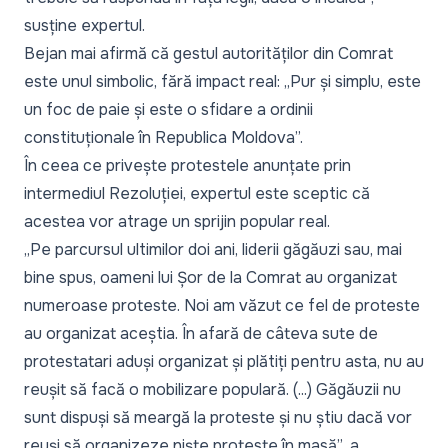
susține expertul.
Bejan mai afirmă că gestul autorităților din Comrat
este unul simbolic, fără impact real:
„Pur și simplu, este
un foc de paie și este o sfidare a ordinii
constituționale în Republica Moldova”.
În ceea ce privește protestele anunțate prin
intermediul Rezoluției, expertul este sceptic că
acestea vor atrage un sprijin popular real.
„Pe parcursul ultimilor doi ani, liderii găgăuzi sau, mai
bine spus, oameni lui Șor de la Comrat au organizat
numeroase proteste. Noi am văzut ce fel de proteste
au organizat aceștia. În afară de câteva sute de
protestatari aduși organizat și plătiți pentru asta, nu au
reușit să facă o mobilizare populară. (...) Găgăuzii nu
sunt dispuși să meargă la proteste și nu știu dacă vor
reuși să organizeze niște proteste în masă”
, a