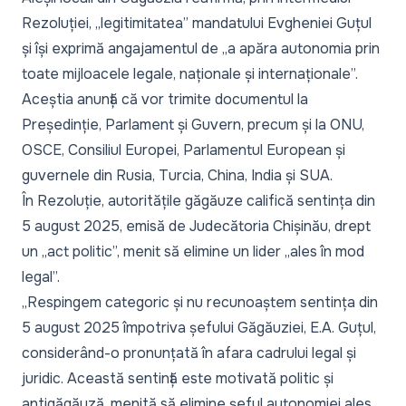
Rezoluției, „legitimitatea” mandatului Evgheniei Guțul
și își exprimă angajamentul de „a apăra autonomia prin
toate mijloacele legale, naționale și internaționale”.
Aceștia anunță că vor trimite documentul la
Președinție, Parlament și Guvern, precum și la ONU,
OSCE, Consiliul Europei, Parlamentul European și
guvernele din Rusia, Turcia, China, India și SUA.
În Rezoluție, autoritățile găgăuze califică sentința din
5 august 2025, emisă de Judecătoria Chișinău, drept
un „act politic”, menit să elimine un lider
„ales în mod
legal”.
„Respingem categoric și nu recunoaștem sentința din
5 august 2025 împotriva șefului Găgăuziei, E.A. Guțul,
considerând-o pronunțată în afara cadrului legal și
juridic. Această sentință este motivată politic și
antigăgăuză, menită să elimine șeful autonomiei ales