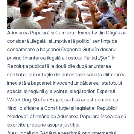
Adunarea Populară și Comitetul Executiv din Găgăuzia
consideră „ilegală” și „motivată politic” sentința de
condamnare a bașcanei Evghenia Guțul în dosarul
privind finanțarea ilegală a fostului Partid „Șor”. În
Rezoluția
publicată la două zile după
anunțarea
sentinței,
autoritățile din autonomie solicită eliberarea
imediată a bașcanei, invocând „încălcarea” statutului
special al regiunii și a voinței alegătorilor. Expertul
WatchDog, Ștefan Bejan, califică acest demers ca
fiind
„o sfidare a Constituției și legislației Republicii
Moldova”,
afirmând că Adunarea Populară încearcă să
exercite presiune asupra justiției.
Aleșii locali din Găgăuzia reafirmă, prin intermediul