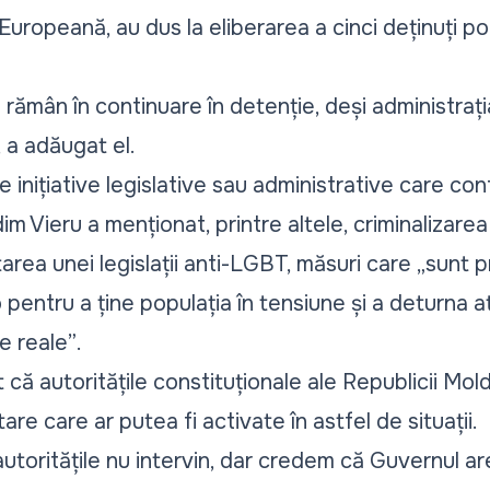
uropeană, au dus la eliberarea a cinci deținuți poli
 rămân în continuare în detenție, deși administrați
, a adăugat el.
te inițiative legislative sau administrative care con
im Vieru a menționat, printre altele, criminalizarea 
tarea unei legislații anti-LGBT, măsuri care
„sunt p
 pentru a ține populația în tensiune și a deturna a
e reale”
.
 că autoritățile constituționale ale Republicii Mol
re care ar putea fi activate în astfel de situații.
toritățile nu intervin, dar credem că Guvernul ar