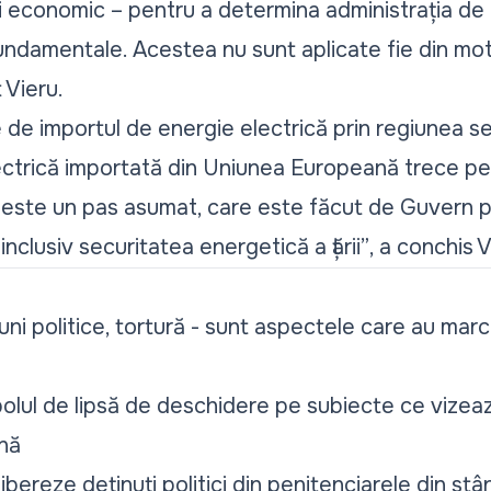
c și economic – pentru a determina administrația de 
undamentale. Acestea nu sunt aplicate fie din moti
t Vieru.
 de importul de energie electrică prin regiunea se
ctrică importată din Uniunea Europeană trece pe 
 este un pas asumat, care este făcut de Guvern p
 inclusiv securitatea energetică a țării”
, a conchis V
ni politice, tortură - sunt aspectele care au marc
olul de lipsă de deschidere pe subiecte ce vizeaz
nă
ibereze deținuți politici din penitenciarele din stâ