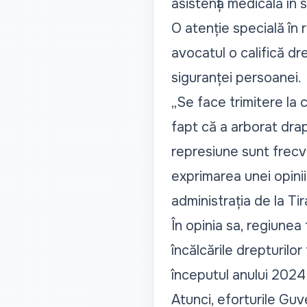
asistență medicală în 
O atenție specială în 
avocatul o califică dr
siguranței persoanei.
„Se face trimitere la
c
fapt că a arborat drap
represiune sunt frecve
exprimarea unei opinii
administrația de la Ti
În opinia sa, regiunea
încălcările drepturilo
începutul anului 2024
Atunci, eforturile Guv