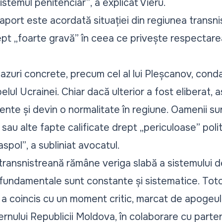
sistemul penitenciar”
, a explicat Vieru.
raport este acordată situației din regiunea transn
ept „foarte gravă” în ceea ce privește respectarea 
azuri concrete, precum cel al lui Pleșcanov
, cond
elul Ucrainei. Chiar dacă ulterior a fost eliberat
nte și devin o normalitate în regiune. Oamenii su
 sau alte fapte calificate drept „periculoase” poli
raspol”
, a subliniat avocatul.
 transnistreană rămâne veriga slabă a sistemului d
r fundamentale sunt constante și sistematice. Toto
 a coincis cu un moment critic, marcat de apogeul 
ernului Republicii Moldova, în colaborare cu parte