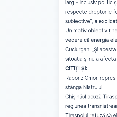
larg – inclusiv politi
respecte drepturile f
subiective”
, a explica
Un motiv obiectiv ține
vedere că energia ele
Cuciurgan.
„Și acesta
situația și nu a afecta
CITIȚI ȘI:
Raport: Omor, represiu
stânga Nistrului
Chișinăul acuză Tirasp
regiunea transnistrea
Tiraspolul refuză să el