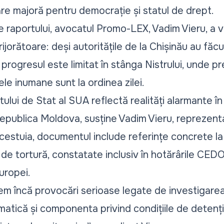
re majoră pentru democrație și statul de drept.
raportului, avocatul Promo-LEX, Vadim Vieru, a vo
ijorătoare: deși autoritățile de la Chișinău au făc
progresul este limitat în stânga Nistrului, unde pre
ele inumane sunt la ordinea zilei.
lui de Stat al SUA reflectă realități alarmante în
Republica Moldova, susține Vadim Vieru, reprezenta
cestuia, documentul include referințe concrete l
 de tortură, constatate inclusiv în hotărârile CED
Europei.
em încă provocări serioase legate de investigarea
atică și componenta privind condițiile de detenție