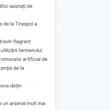
tici asistați de
a de la Tiraspol a
travin flagrant
utilizării termenului
romovate artificial de
tenția de la
dova dețin
e un arsenal mult mai