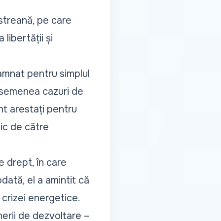
istreană, pe care
libertății și
amnat pentru simplul
, asemenea cazuri de
nt arestați pentru
tic de către
e drept, în care
dată, el a amintit că
crizei energetice.
nerii de dezvoltare –