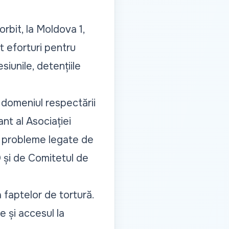
rbit, la Moldova 1,
ut eforturi pentru
siunile, detențiile
 domeniul respectării
nt al Asociației
a probleme legate de
O și de Comitetul de
 faptelor de tortură.
 și accesul la