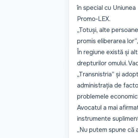
în special cu Uniunea E
Promo-LEX.
„Totuși, alte persoane
promis eliberarea lor”
În regiune există și al
drepturilor omului. Vad
„Transnistria” și adop
administrația de facto
problemele economic
Avocatul a mai afirmat
instrumente suplimenta
„Nu putem spune că au