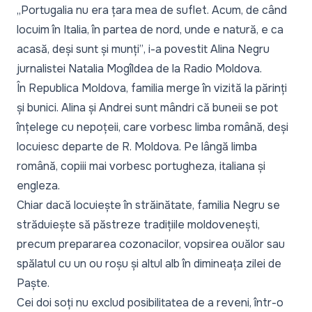
„Portugalia nu era țara mea de suflet. Acum, de când
locuim în Italia, în partea de nord, unde e natură, e ca
acasă, deși sunt și munți”
, i-a povestit Alina Negru
jurnalistei Natalia Mogîldea de la Radio Moldova.
În Republica Moldova, familia merge în vizită la părinți
și bunici. Alina și Andrei sunt mândri că buneii se pot
înțelege cu nepoțeii, care vorbesc limba română, deși
locuiesc departe de R. Moldova. Pe lângă limba
română, copiii mai vorbesc portugheza, italiana și
engleza.
Chiar dacă locuiește în străinătate, familia Negru se
străduiește să păstreze tradițiile moldovenești,
precum prepararea cozonacilor, vopsirea ouălor sau
spălatul cu un ou roșu și altul alb în dimineața zilei de
Paște.
Cei doi soți nu exclud posibilitatea de a reveni, într-o