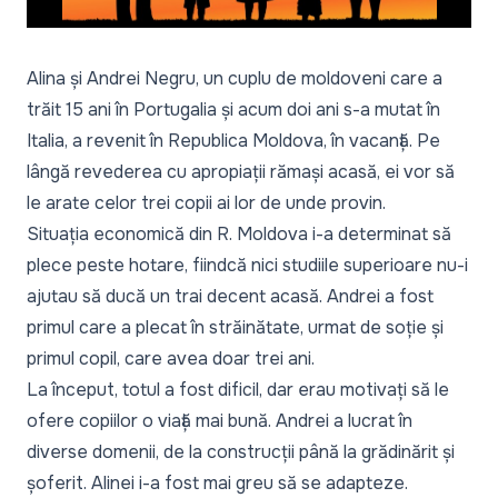
Alina și Andrei Negru, un cuplu de moldoveni care a
trăit 15 ani în Portugalia și acum doi ani s-a mutat în
Italia, a revenit în Republica Moldova, în vacanță. Pe
lângă revederea cu apropiații rămași acasă, ei vor să
le arate celor trei copii ai lor de unde provin.
Situația economică din R. Moldova i-a determinat să
plece peste hotare, fiindcă nici studiile superioare nu-i
ajutau să ducă un trai decent acasă. Andrei a fost
primul care a plecat în străinătate, urmat de soție și
primul copil, care avea doar trei ani.
La început, totul a fost dificil, dar erau motivați să le
ofere copiilor o viață mai bună. Andrei a lucrat în
diverse domenii, de la construcții până la grădinărit și
șoferit. Alinei i-a fost mai greu să se adapteze.