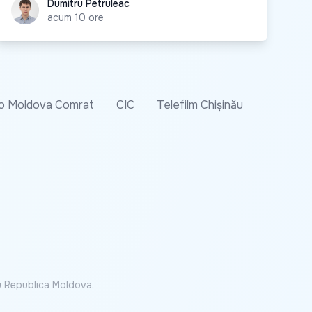
Dumitru Petruleac
Dumitru Petruleac
acum 10 ore
o Moldova Comrat
CIC
Telefilm Chișinău
cu Republica Moldova.