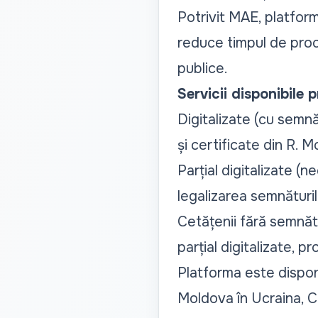
Potrivit MAE, platfor
reduce timpul de proces
publice.
Servicii disponibile 
Digitalizate (cu semn
și certificate din R. 
Parțial digitalizate (n
legalizarea semnăturil
Cetățenii fără semnătu
parțial digitalizate, 
Platforma este disponi
Moldova în Ucraina, C