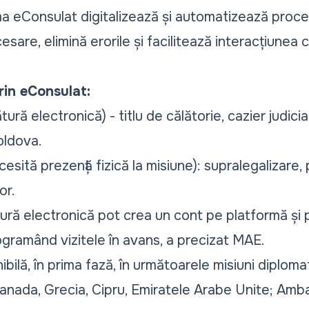
ma eConsulat digitalizează și automatizează proce
are, elimină erorile și facilitează interacțiunea c
prin eConsulat:
ătură electronică)
- titlu de călătorie, cazier judici
Moldova.
ecesită prezență fizică la misiune)
: supralegalizare, 
or.
ră electronică pot crea un cont pe platformă și po
programând vizitele în avans, a precizat MAE.
bilă, în prima fază, în următoarele misiuni diplom
anada, Grecia, Cipru, Emiratele Arabe Unite; Amb