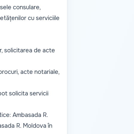
sele consulare,
etățenilor cu serviciile
ar, solicitarea de acte
procuri, acte notariale,
t solicita servicii
atice: Ambasada R.
asada R. Moldova în