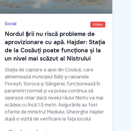
Social
Video
Nordul țării nu riscă probleme de
aprovizionare cu apă. Hajder: Stația
de la Cosăuți poate funcționa și la
un nivel mai scăzut al Nistrului
Stația de captare a apei din Cosăuți, care
alimentează municipiul Bălți și raioanele
Florești, Soroca și Sângerei, funcționează în
parametri normali și va putea continua să
opereze chiar dacă nivelul râului Nistru va mai
scădea cu încă 1,5 metri. Asigurările au fost
oferite de ministrul Mediului, Gheorghe Hajder,
după o vizită de verificare la fața locului.