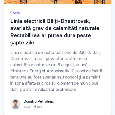
Social
Linia electrică Bălți–Dnestrovsk,
avariată grav de calamități naturale.
Restabilirea ar putea dura peste
șapte zile
Linia electrică de înaltă tensiune de 330 kV Bălți–
Dnestrovsk a fost grav afectată în urma
calamităților naturale din 6 august, anunță
Ministerul Energiei. Aproximativ 10 piloni de înaltă
tensiune au fost avariați sau doborâți la pământ,
în zona aflată la circa 15 kilometri de municipiul
Bălți, potrivit evaluărilor preliminare.
Dumitru Petruleac
Dumitru Petruleac
acum 9 ore