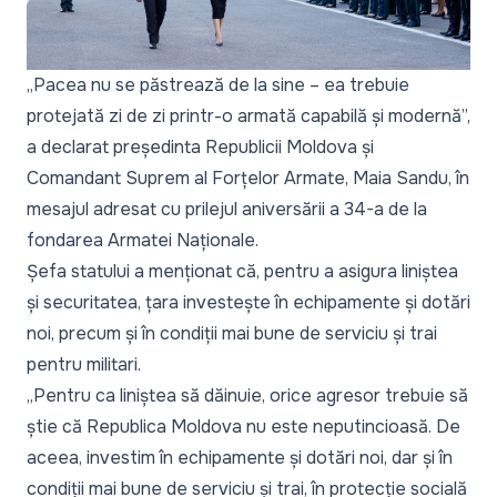
„Pacea nu se păstrează de la sine – ea trebuie
protejată zi de zi printr-o armată capabilă și modernă”,
a declarat președinta Republicii Moldova și
Comandant Suprem al Forțelor Armate, Maia Sandu, în
mesajul adresat cu prilejul aniversării a
34-a de la
fondarea Armatei Naționale.
Șefa statului a menționat că, pentru a asigura liniștea
și securitatea, țara investește în echipamente și dotări
noi, precum și în condiții mai bune de serviciu și trai
pentru militari.
„Pentru ca liniștea să dăinuie, orice agresor trebuie să
știe că Republica Moldova nu este neputincioasă. De
aceea, investim în echipamente și dotări noi, dar și în
condiții mai bune de serviciu și trai, în protecție socială