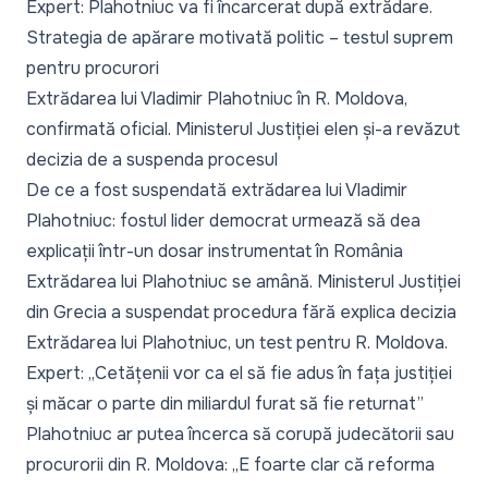
Expert: Plahotniuc va fi încarcerat după extrădare.
Strategia de apărare motivată politic – testul suprem
pentru procurori
Extrădarea lui Vladimir Plahotniuc în R. Moldova,
confirmată oficial. Ministerul Justiției elen și-a revăzut
decizia de a suspenda procesul
De ce a fost suspendată extrădarea lui Vladimir
Plahotniuc: fostul lider democrat urmează să dea
explicații într-un dosar instrumentat în România
Extrădarea lui Plahotniuc se amână. Ministerul Justiției
din Grecia a suspendat procedura fără explica decizia
Extrădarea lui Plahotniuc, un test pentru R. Moldova.
Expert: „Cetățenii vor ca el să fie adus în fața justiției
și măcar o parte din miliardul furat să fie returnat”
Plahotniuc ar putea încerca să corupă judecătorii sau
procurorii din R. Moldova: „E foarte clar că reforma