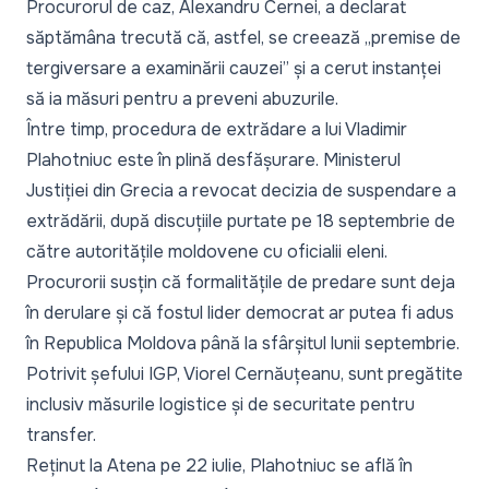
Procurorul de caz, Alexandru Cernei, a declarat
săptămâna trecută că, astfel, se creează
„premise de
tergiversare a examinării cauzei”
și a cerut instanței
să ia măsuri pentru a preveni abuzurile.
Între timp,
procedura de extrădare a lui Vladimir
Plahotniuc este în plină desfășurare.
Ministerul
Justiției din Grecia a revocat decizia de suspendare a
extrădării, după discuțiile purtate pe 18 septembrie de
către autoritățile moldovene cu oficialii eleni.
Procurorii susțin că formalitățile de predare sunt deja
în derulare și că fostul lider democrat ar putea fi adus
în Republica Moldova până la sfârșitul lunii septembrie.
Potrivit șefului IGP, Viorel Cernăuțeanu, sunt pregătite
inclusiv măsurile logistice și de securitate pentru
transfer.
Reținut la Atena pe 22 iulie, Plahotniuc se află în