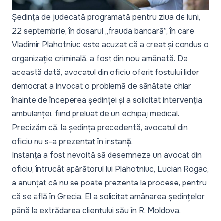
Ședința de judecată programată pentru ziua de luni,
22 septembrie, în dosarul „frauda bancară”, în care
Vladimir Plahotniuc este acuzat că a creat și condus o
organizație criminală, a fost din nou amânată. De
această dată, avocatul din oficiu oferit fostului lider
democrat a invocat o problemă de sănătate chiar
înainte de începerea ședinței și a solicitat intervenția
ambulanței, fiind preluat de un echipaj medical.
Precizăm că, la ședința precedentă, avocatul din
oficiu nu s-a prezentat în instanță.
Instanța
a fost nevoită să desemneze un avocat din
oficiu
, întrucât apărătorul lui Plahotniuc, Lucian Rogac,
a anunțat că nu se poate prezenta la procese, pentru
că se află în Grecia. El a solicitat amânarea ședințelor
până la extrădarea clientului său în R. Moldova.