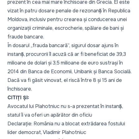
prezent în cea mai mare închisoare din Grecia. El este
vizat în patru dosare penale de rezonanță în Republica
Moldova, inclusiv pentru crearea și conducerea unei
organizații criminale, escrocherie, spălare de bani și
fraude bancare.
În dosarul „frauda bancară”, sigurul dosar ajuns în
instanță, procurorii îl acuză că ar fi beneficiat de 39,3
milioane de dolari și 3,5 milioane de euro sustrași în
2014 din Banca de Economii, Unibank și Banca Socială.
Dacă va fi găsit vinovat, el riscă între 8 și 15 ani de
închisoare.
CITIȚI ȘI:
Avocatul lui Plahotniuc nu s-a prezentat în instanță,
statul îi va oferi un apărător din oficiu
Declarație: România nu a blocat extrădarea fostului
lider democrat, Vladimir Plahotniuc