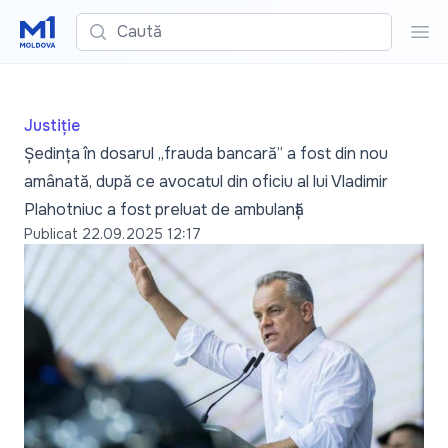
Caută
Cau
Justiție
Ședința în dosarul „frauda bancară” a fost din nou
amânată, după ce avocatul din oficiu al lui Vladimir
Plahotniuc a fost preluat de ambulanță
Publicat
22.09.2025 12:17