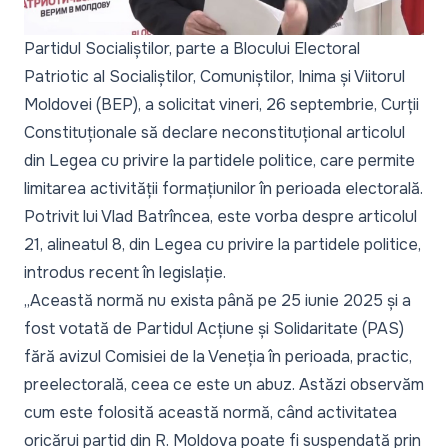
Partidul Socialiștilor, parte a Blocului Electoral
Patriotic al Socialiștilor, Comuniștilor, Inima și Viitorul
Moldovei (BEP), a solicitat vineri, 26 septembrie, Curții
Constituționale să declare neconstituțional articolul
din Legea cu privire la partidele politice, care permite
limitarea activității formațiunilor în perioada electorală.
Potrivit lui Vlad Batrîncea, este vorba despre articolul
21, alineatul 8, din Legea cu privire la partidele politice,
introdus recent în legislație.
„Această normă nu exista până pe 25 iunie 2025 și a
fost votată de Partidul Acțiune și Solidaritate (PAS)
fără avizul Comisiei de la Veneția în perioada, practic,
preelectorală, ceea ce este un abuz. Astăzi observăm
cum este folosită această normă, când activitatea
oricărui partid din R. Moldova poate fi suspendată prin