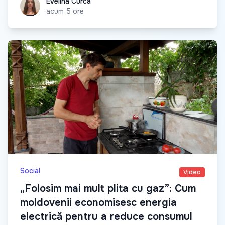
Evelina Curca
Evelina Curca
acum 5 ore
Social
Video
„Folosim mai mult plita cu gaz”: Cum
moldovenii economisesc energia
electrică pentru a reduce consumul