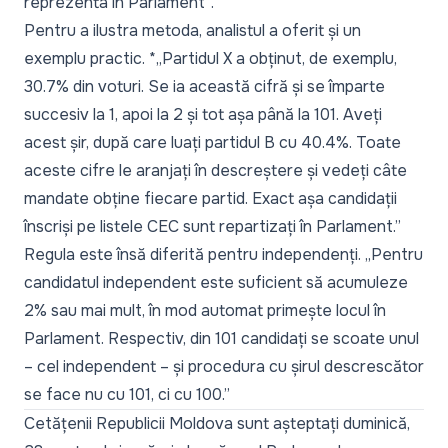
reprezenta în Parlament”.
Pentru a ilustra metoda, analistul a oferit și un
exemplu practic. *„Partidul X a obținut, de exemplu,
30.7% din voturi. Se ia această cifră și se împarte
succesiv la 1, apoi la 2 și tot așa până la 101. Aveți
acest șir, după care luați partidul B cu 40.4%. Toate
aceste cifre le aranjați în descreștere și vedeți câte
mandate obține fiecare partid. Exact așa candidații
înscriși pe listele CEC sunt repartizați în Parlament.”
Regula este însă diferită pentru independenți.
„Pentru
candidatul independent este suficient să acumuleze
2% sau mai mult, în mod automat primește locul în
Parlament. Respectiv, din 101 candidați se scoate unul
– cel independent – și procedura cu șirul descrescător
se face nu cu 101, ci cu 100.”
Cetățenii Republicii Moldova sunt așteptați duminică,