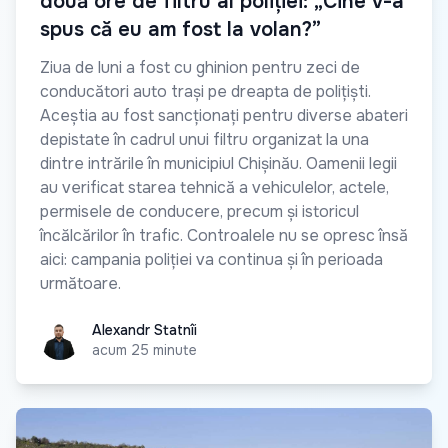
două ore de filtru al poliției: „Cine v-a
spus că eu am fost la volan?”
Ziua de luni a fost cu ghinion pentru zeci de
conducători auto trași pe dreapta de polițiști.
Aceștia au fost sancționați pentru diverse abateri
depistate în cadrul unui filtru organizat la una
dintre intrările în municipiul Chișinău. Oamenii legii
au verificat starea tehnică a vehiculelor, actele,
permisele de conducere, precum și istoricul
încălcărilor în trafic. Controalele nu se opresc însă
aici: campania poliției va continua și în perioada
următoare.
Alexandr Statnîi
Alexandr Statnîi
acum 25 minute