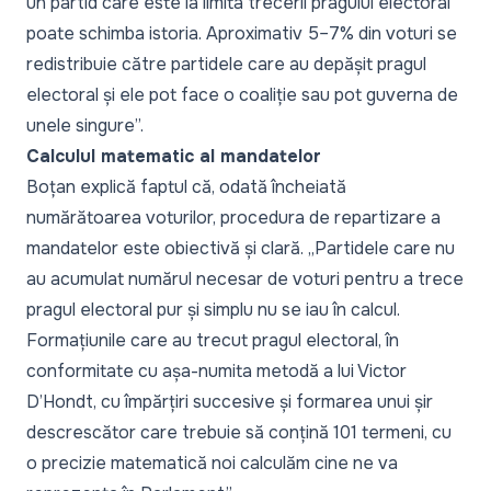
un partid care este la limita trecerii pragului electoral
poate schimba istoria. Aproximativ 5–7% din voturi se
redistribuie către partidele care au depășit pragul
electoral și ele pot face o coaliție sau pot guverna de
unele singure”.
Calculul matematic al mandatelor
Boțan explică faptul că, odată încheiată
numărătoarea voturilor, procedura de repartizare a
mandatelor este obiectivă și clară.
„Partidele care nu
au acumulat numărul necesar de voturi pentru a trece
pragul electoral pur și simplu nu se iau în calcul.
Formațiunile care au trecut pragul electoral, în
conformitate cu așa-numita metodă a lui Victor
D’Hondt, cu împărțiri succesive și formarea unui șir
descrescător care trebuie să conțină 101 termeni, cu
o precizie matematică noi calculăm cine ne va