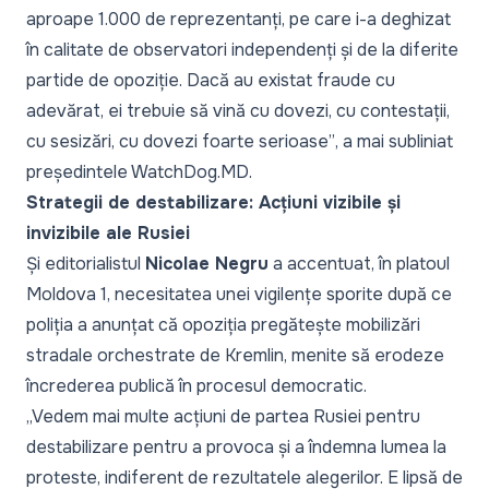
aproape 1.000 de reprezentanți, pe care i-a deghizat
în calitate de observatori independenți și de la diferite
partide de opoziție. Dacă au existat fraude cu
adevărat, ei trebuie să vină cu dovezi, cu contestații,
cu sesizări, cu dovezi foarte serioase”
, a mai subliniat
președintele WatchDog.MD.
Strategii de destabilizare: Acțiuni vizibile și
invizibile ale Rusiei
Și editorialistul
Nicolae Negru
a accentuat, în platoul
Moldova 1, necesitatea unei vigilențe sporite după ce
poliția a anunțat că opoziția pregătește mobilizări
stradale orchestrate de Kremlin, menite să erodeze
încrederea publică în procesul democratic.
„Vedem mai multe acțiuni de partea Rusiei pentru
destabilizare pentru a provoca și a îndemna lumea la
proteste, indiferent de rezultatele alegerilor. E lipsă de