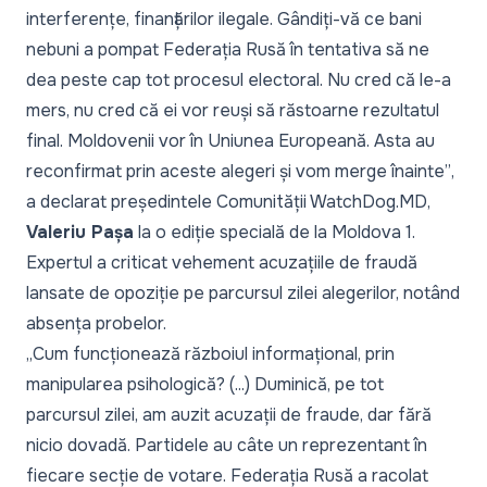
interferențe, finanțărilor ilegale. Gândiți-vă ce bani
nebuni a pompat Federația Rusă în tentativa să ne
dea peste cap tot procesul electoral. Nu cred că le-a
mers, nu cred că ei vor reuși să răstoarne rezultatul
final. Moldovenii vor în Uniunea Europeană. Asta au
reconfirmat prin aceste alegeri și vom merge înainte”
,
a declarat președintele Comunității WatchDog.MD,
Valeriu Pașa
la o ediție specială de la Moldova 1.
Expertul a criticat vehement acuzațiile de fraudă
lansate de opoziție pe parcursul zilei alegerilor, notând
absența probelor.
„Cum funcționează războiul informațional, prin
manipularea psihologică? (...) Duminică, pe tot
parcursul zilei, am auzit acuzații de fraude, dar fără
nicio dovadă. Partidele au câte un reprezentant în
fiecare secție de votare. Federația Rusă a racolat