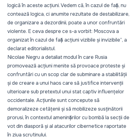
logică în aceste acțiuni. Vedem că, în cazul de față, nu
contează logica, ci anumite rezultate de destabilizare,
de organizare a dezordinii, poate a unor confruntări
violente. E ceva despre ce s-a vorbit: Moscova a
organizat în cazul de față acțiuni vizibile și invizibile”
, a
declarat editorialistul.
Nicolae Negru a detaliat modul în care Rusia
promovează acțiuni menite să provoace proteste și
confruntări cu un scop clar de subminare a stabilității
și de creare a unui haos care să justifice intervenții
ulterioare sub pretextul unui stat captiv influențelor
occidentale. Acțiunile sunt concepute să
demoralizeze cetățenii și să mobilizeze susținătorii
prorusi, în contextul amenințărilor cu bombă la secții de
vot din diasporă și al atacurilor cibernetice raportate
în ziua scrutinului.