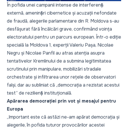
În pofida unei campanii intense de interferență
externă, amenințări cibernetice și acuzații nefondate
de fraudă, alegerile parlamentare din R. Moldova s-au
desfășurat fără încălcări grave, confirmând voința
electoratului pentru un parcurs european. Într-o ediție
specială la Moldova 1, experții Valeriu Pașa, Nicolae
Negru și Nicolae Panfil au atras atenția asupra
tentativelor Kremlinului de a submina legitimitatea
scrutinului prin manipulare, mobilizări stradale
orchestrate și infiltrarea unor rețele de observatori
falși, dar au subliniat că
„democrația a rezistat acestui
test”
de reziliență instituțională.
Apărarea democrației prin vot și mesajul pentru
Europa
„Important este că astăzi ne-am apărat democrația și
alegerile, în pofida tuturor provocărilor acestei