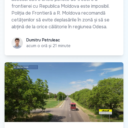
frontierei cu Republica Moldova este imposibil.
Poliția de Frontieră a R. Moldova recomandă
cetățenilor să evite deplasările în zonă și să se
abțină de la orice călătorie în regiunea Odesa.
Dumitru Petruleac
Dumitru Petruleac
acum o oră și 21 minute