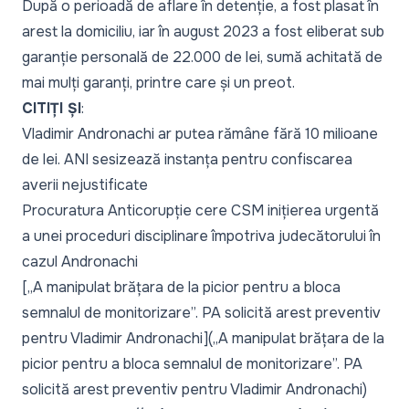
După o perioadă de aflare în detenție, a fost plasat în
arest la domiciliu, iar în august 2023 a fost eliberat sub
garanție personală de 22.000 de lei, sumă achitată de
mai mulți garanți, printre care și un preot.
CITIȚI ȘI
:
Vladimir Andronachi ar putea rămâne fără 10 milioane
de lei. ANI sesizează instanța pentru confiscarea
averii nejustificate
Procuratura Anticorupție cere CSM inițierea urgentă
a unei proceduri disciplinare împotriva judecătorului în
cazul Andronachi
[„A manipulat brățara de la picior pentru a bloca
semnalul de monitorizare”. PA solicită arest preventiv
pentru Vladimir Andronachi](„A manipulat brățara de la
picior pentru a bloca semnalul de monitorizare”. PA
solicită arest preventiv pentru Vladimir Andronachi)