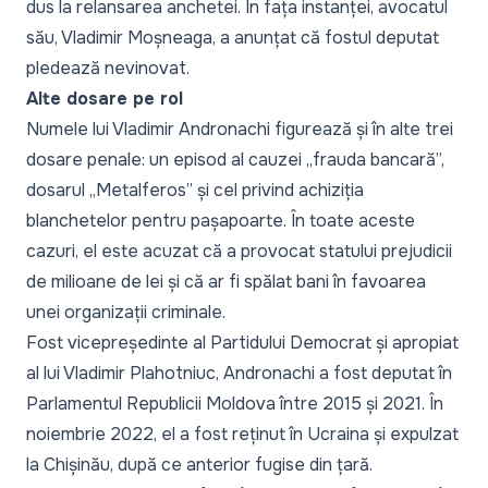
dus la relansarea anchetei. În fața instanței, avocatul
său, Vladimir Moșneaga, a anunțat că fostul deputat
pledează nevinovat.
Alte dosare pe rol
Numele lui Vladimir Andronachi figurează și în alte trei
dosare penale: un episod al cauzei „frauda bancară”,
dosarul „Metalferos” și cel privind achiziția
blanchetelor pentru pașapoarte. În toate aceste
cazuri, el este acuzat că a provocat statului prejudicii
de milioane de lei și că ar fi spălat bani în favoarea
unei organizații criminale.
Fost vicepreședinte al Partidului Democrat și apropiat
al lui Vladimir Plahotniuc, Andronachi a fost deputat în
Parlamentul Republicii Moldova între 2015 și 2021. În
noiembrie 2022, el a fost reținut în Ucraina și expulzat
la Chișinău, după ce anterior fugise din țară.