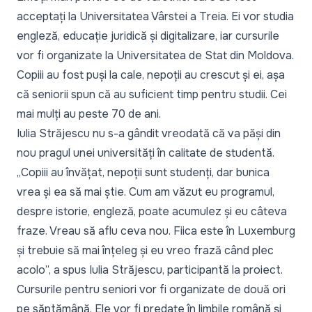
acceptați la Universitatea Vârstei a Treia. Ei vor studia
engleză, educație juridică și digitalizare, iar cursurile
vor fi organizate la Universitatea de Stat din Moldova.
Copiii au fost puși la cale, nepoții au crescut și ei, așa
că seniorii spun că au suficient timp pentru studii. Cei
mai mulți au peste 70 de ani.
Iulia Străjescu nu s-a gândit vreodată că va păși din
nou pragul unei universități în calitate de studentă.
„Copiii au învățat, nepoții sunt studenți, dar bunica
vrea și ea să mai știe. Cum am văzut eu programul,
despre istorie, engleză, poate acumulez și eu câteva
fraze. Vreau să aflu ceva nou. Fiica este în Luxemburg
și trebuie să mai înțeleg și eu vreo frază când plec
acolo”,
a spus Iulia Străjescu, participantă la proiect.
Cursurile pentru seniori vor fi organizate de două ori
pe săptămână. Ele vor fi predate în limbile română și