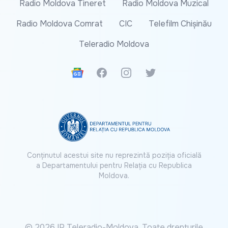
Radio Moldova Tineret
Radio Moldova Muzical
Radio Moldova Comrat
CIC
Telefilm Chișinău
Teleradio Moldova
Google News
Facebook
Instagram
Twitter
Conținutul acestui site nu reprezintă poziția oficială
a Departamentului pentru Relația cu Republica
Moldova.
© 2026 IP Teleradio-Moldova. Toate drepturile