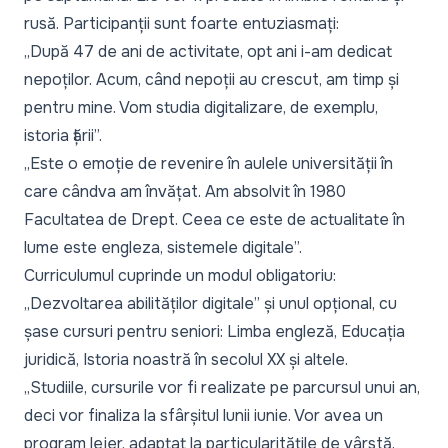
rusă. Participanții sunt foarte entuziasmați:
„După 47 de ani de activitate, opt ani i-am dedicat
nepoților. Acum, când nepoții au crescut, am timp și
pentru mine. Vom studia digitalizare, de exemplu,
istoria țării”.
„Este o emoție de revenire în aulele universității în
care cândva am învățat. Am absolvit în 1980
Facultatea de Drept. Ceea ce este de actualitate în
lume este engleza, sistemele digitale”.
Curriculumul cuprinde un modul obligatoriu:
„Dezvoltarea abilităților digitale” și unul opțional, cu
șase cursuri pentru seniori: Limba engleză, Educația
juridică, Istoria noastră în secolul XX și altele.
„Studiile, cursurile vor fi realizate pe parcursul unui an,
deci vor finaliza la sfârșitul lunii iunie. Vor avea un
program lejer, adaptat la particularitățile de vârstă.