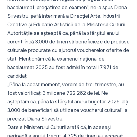
bacalaureat, pregătirea de examen”,
ne-a spus Diana
Silivestru, șefă interimară a Direcției Arte, Industrii
Creative și Educație Artistică de la Ministerul Culturii.
Autoritățile se așteaptă ca, până la sfârșitul anului
curent, încă 3.000 de tineri să beneficieze de produse
culturale procurate cu ajutorul voucherelor oferite de
stat. Menționăm că la examenul național de
bacalaureat 2025 au fost admiși în total 17.971 de
candidați.
„
Până la acest moment, vorbim de trei trimestre, au
fost valorificați 3 milioane 722.262 de lei. Ne
așteptăm ca, până la sfârșitul anului bugetar 2025, alți
3.000 de beneficiari să utilizeze voucherul cultural”
, a
precizat Diana Silivestru.
Datele Ministerului Culturii arată că, în aceeași
perioadă a anului trecut, 4.725 de tineri au accesat