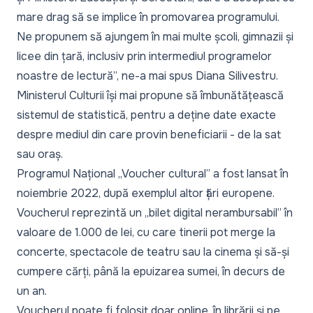
mare drag să se implice în promovarea programului.
Ne propunem să ajungem în mai multe școli, gimnazii și
licee din țară, inclusiv prin intermediul programelor
noastre de lectură”,
ne-a mai spus Diana Silivestru.
Ministerul Culturii își mai propune să îmbunătățească
sistemul de statistică, pentru a deține date exacte
despre mediul din care provin beneficiarii - de la sat
sau oraș.
Programul Național „Voucher cultural” a fost lansat în
noiembrie 2022, după exemplul altor țări europene.
Voucherul reprezintă un „
bilet digital nerambursabil
” în
valoare de 1.000 de lei, cu care tinerii pot merge la
concerte, spectacole de teatru sau la cinema și să-și
cumpere cărți, până la epuizarea sumei, în decurs de
un an.
Voucherul poate fi folosit doar online, în librării și pe