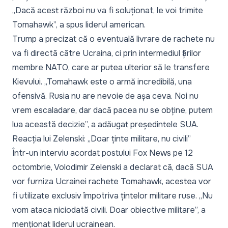
„Dacă acest război nu va fi soluționat, le voi trimite
Tomahawk”,
a spus liderul american.
Trump a precizat că o eventuală livrare de rachete nu
va fi directă către Ucraina, ci prin intermediul țărilor
membre NATO, care ar putea ulterior să le transfere
Kievului.
„Tomahawk este o armă incredibilă, una
ofensivă. Rusia nu are nevoie de așa ceva. Noi nu
vrem escaladare, dar dacă pacea nu se obține, putem
lua această decizie”,
a adăugat președintele SUA.
Reacția lui Zelenski: „Doar ținte militare, nu civili”
Într-un interviu acordat postului Fox News pe 12
octombrie, Volodimir Zelenski a declarat că, dacă SUA
vor furniza Ucrainei rachete Tomahawk, acestea vor
fi utilizate exclusiv împotriva țintelor militare ruse.
„Nu
vom ataca niciodată civili. Doar obiective militare”,
a
menționat liderul ucrainean.