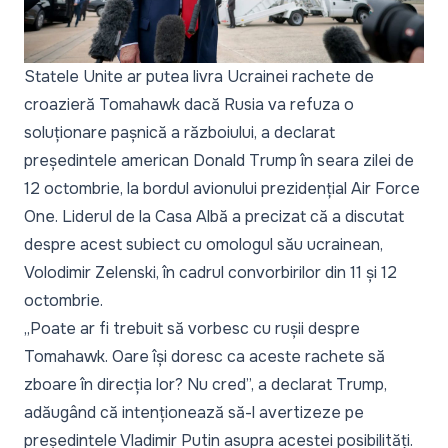
Statele Unite ar putea livra Ucrainei rachete de
croazieră Tomahawk dacă Rusia va refuza o
soluționare pașnică a războiului, a declarat
președintele american Donald Trump în seara zilei de
12 octombrie,
la bordul avionului prezidențial Air Force
One.
Liderul de la Casa Albă a precizat că a discutat
despre acest subiect cu omologul său ucrainean,
Volodimir Zelenski, în cadrul convorbirilor din 11 și 12
octombrie.
„Poate ar fi trebuit să vorbesc cu rușii despre
Tomahawk. Oare își doresc ca aceste rachete să
zboare în direcția lor? Nu cred”,
a declarat Trump,
adăugând că intenționează să-l avertizeze pe
președintele Vladimir Putin asupra acestei posibilități.