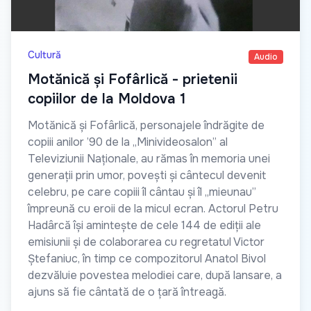
Cultură
Audio
Motănică și Fofârlică - prietenii
copiilor de la Moldova 1
Motănică și Fofârlică, personajele îndrăgite de
copiii anilor ’90 de la „Minivideosalon” al
Televiziunii Naționale, au rămas în memoria unei
generații prin umor, povești și cântecul devenit
celebru, pe care copiii îl cântau și îl „mieunau”
împreună cu eroii de la micul ecran. Actorul Petru
Hadârcă își amintește de cele 144 de ediții ale
emisiunii și de colaborarea cu regretatul Victor
Ștefaniuc, în timp ce compozitorul Anatol Bivol
dezvăluie povestea melodiei care, după lansare, a
ajuns să fie cântată de o țară întreagă.