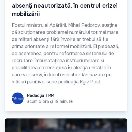
absență neautorizată, în centrul crizei
mobilizării
Fostul ministru al Apărării, Mihail Fedorov, susține
că soluționarea problemei numărului tot mai mare
de militari absenți fără învoire ar trebui să fie
prima prioritate a reformei mobilizării. El pledează,
de asemenea, pentru reformarea sistemului de
recrutare, îmbunătățirea instruirii militare și
posibilitatea ca recruții să își aleagă unitățile în
care vor servi, în locul unei abordări bazate pe
măsuri punitive, scrie publicația Kyiv Post.
Redacția TRM
Redacția TRM
acum o oră și 19 minute