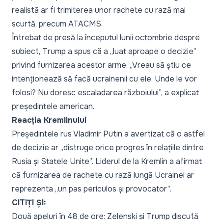
realistă ar fi trimiterea unor rachete cu rază mai
scurtă, precum ATACMS.
Întrebat de presă la începutul lunii octombrie despre
subiect, Trump a spus că a
„luat aproape o decizie”
privind furnizarea acestor arme.
„Vreau să știu ce
intenționează să facă ucrainenii cu ele. Unde le vor
folosi? Nu doresc escaladarea războiului”,
a explicat
președintele american.
Reacția Kremlinului
Președintele rus Vladimir Putin a avertizat că o astfel
de decizie ar
„distruge orice progres în relațiile dintre
Rusia și Statele Unite”.
Liderul de la Kremlin a afirmat
că furnizarea de rachete cu rază lungă Ucrainei ar
reprezenta
„un pas periculos și provocator”.
CITIȚI ȘI:
Două apeluri în 48 de ore: Zelenski și Trump discută