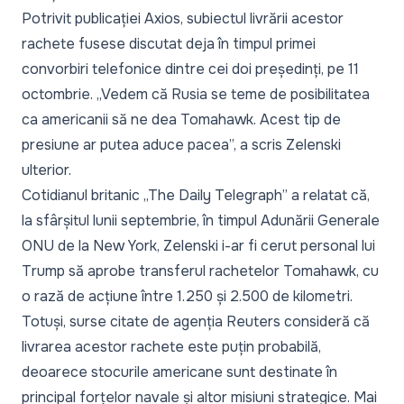
Potrivit publicației
Axios,
subiectul livrării acestor
rachete fusese discutat deja în timpul primei
convorbiri telefonice dintre cei doi președinți, pe 11
octombrie.
„Vedem că Rusia se teme de posibilitatea
ca americanii să ne dea Tomahawk. Acest tip de
presiune ar putea aduce pacea”,
a scris Zelenski
ulterior.
Cotidianul britanic „The Daily Telegraph” a relatat că,
la sfârșitul lunii septembrie, în timpul Adunării Generale
ONU de la New York, Zelenski i-ar fi cerut personal lui
Trump să aprobe transferul rachetelor Tomahawk, cu
o rază de acțiune între 1.250 și 2.500 de kilometri.
Totuși, surse citate de agenția Reuters consideră că
livrarea acestor rachete este puțin probabilă,
deoarece stocurile americane sunt destinate în
principal forțelor navale și altor misiuni strategice. Mai