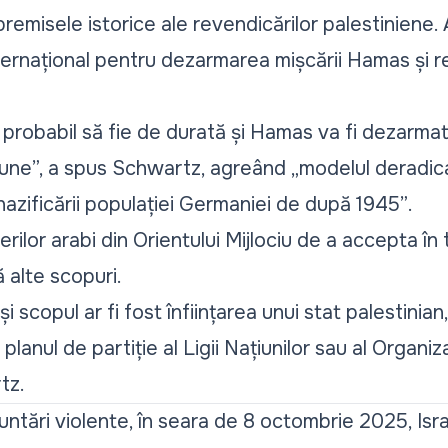
premisele istorice ale revendicărilor palestiniene.
ternațional pentru dezarmarea mișcării Hamas și 
 probabil să fie de durată și Hamas va fi dezarma
une”, a spus Schwartz, agreând „modelul deradicali
enazificării populației Germaniei de după 1945”
.
iderilor arabi din Orientului Mijlociu de a accepta în
 alte scopuri.
scopul ar fi fost înființarea unui stat palestinian,
planul de partiție al Ligii Națiunilor sau al Organiz
tz.
ntări violente, în seara de 8 octombrie 2025, Isr