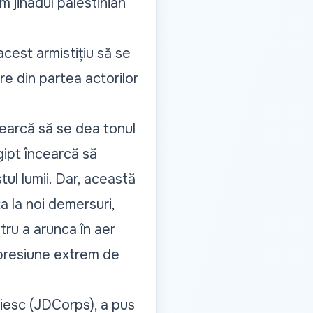
 jihadul palestinian
acest armistițiu să se
re din partea actorilor
earcă să se dea tonul
gipt încearcă să
tul lumii. Dar, această
 la noi demersuri,
ntru a arunca în aer
 presiune extrem de
eiesc (JDCorps), a pus