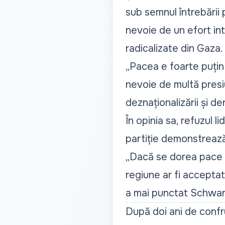
sub semnul întrebării 
nevoie de un efort in
radicalizate din Gaza.
„Pacea e foarte puțin
nevoie de multă presi
deznaționalizării și d
În opinia sa, refuzul l
partiție demonstrează
„Dacă se dorea pace și 
regiune ar fi acceptat 
a mai punctat Schwar
După doi ani de confru