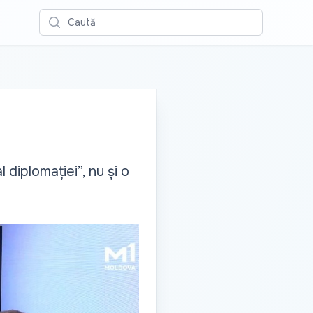
Caută
 diplomației”, nu și o