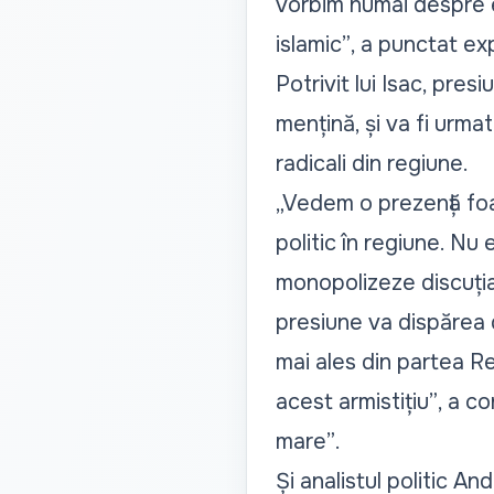
vorbim numai despre e
islamic”
, a punctat ex
Potrivit lui Isac, pre
mențină, și va fi urmat
radicali din regiune.
„Vedem o prezență foa
politic în regiune. Nu
monopolizeze discuția 
presiune va dispărea 
mai ales din partea Rep
acest armistițiu”
, a c
mare”
.
Și analistul politic A