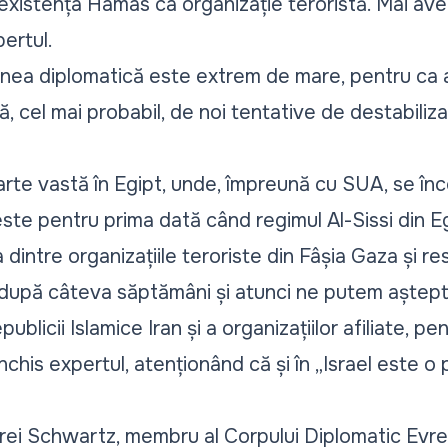
xistența Hamas ca organizație teroristă. Mai avem
pertul.
siunea diplomatică este extrem de mare, pentru ca 
ă, cel mai probabil, de noi tentative de destabiliza
rte vastă în Egipt, unde, împreună cu SUA, se înc
 este pentru prima dată când regimul Al-Sissi din E
dintre organizațiile teroriste din Fâșia Gaza și res
după câteva săptămâni și atunci ne putem aștepta
ublicii Islamice Iran și a organizațiilor afiliate, pe
onchis expertul, atenționând că și în
„Israel este o
ndrei Schwartz, membru al Corpului Diplomatic Evr