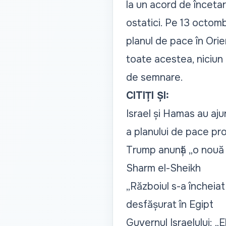
la un acord de încetar
ostatici. Pe 13 octom
planul de pace în Orien
toate acestea, niciun
de semnare.
CITIȚI ȘI:
Israel și Hamas au ajun
a planului de pace p
Trump anunță „o nouă 
Sharm el-Sheikh
„Războiul s-a încheia
desfășurat în Egipt
Guvernul Israelului: „