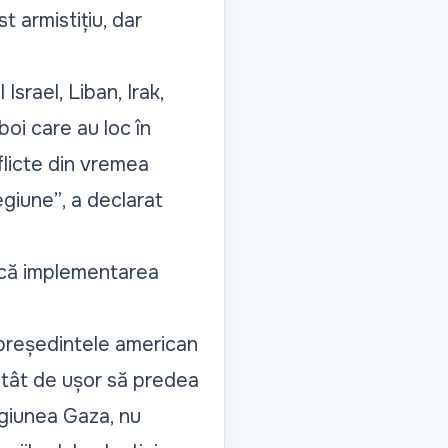
t armistițiu, dar
Israel, Liban, Irak,
zboi care au loc în
flicte din vremea
regiune”
, a declarat
t că implementarea
 președintele american
atât de ușor să predea
egiunea Gaza, nu