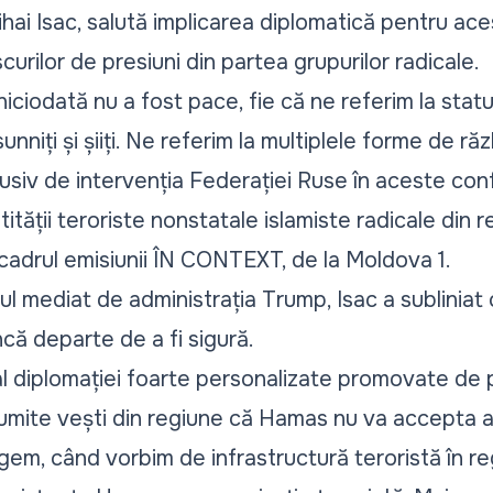
ihai Isac, salută implicarea diplomatică pentru aces
curilor de presiuni din partea grupurilor radicale.
niciodată nu a fost pace, fie că ne referim la statul 
e sunniți și șiiți. Ne referim la multiplele forme de ră
lusiv de intervenția Federației Ruse în aceste con
tității teroriste nonstatale islamiste radicale din 
 cadrul emisiunii
ÎN CONTEXT
, de la Moldova 1.
ul mediat de administrația Trump, Isac a sublinia
ncă departe de a fi sigură.
al diplomației foarte personalizate promovate de
umite vești din regiune că Hamas nu va accepta 
gem, când vorbim de infrastructură teroristă în r