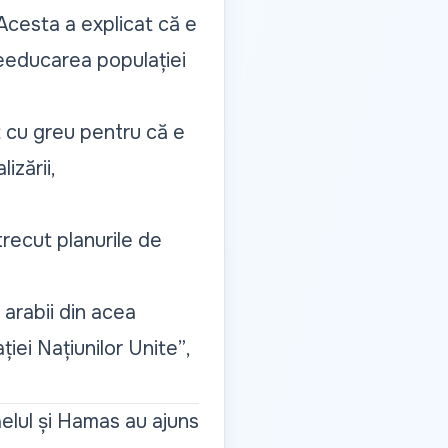
 Acesta a explicat că e
reeducarea populației
t cu greu pentru că e
zării,
 trecut planurile de
 arabii din acea
ației Națiunilor Unite”
,
aelul și Hamas au ajuns