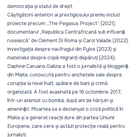
democrația și statul de drept.
Câștigătorii anteriori ai prestigiosului premiu includ
proiecte precum: „The Pegasus Project” (2021),
documentarul „Republica Centrafricană sub influență
rusească” de Clément Di Roma și Carol Valade (2022),
investigația despre naufragiul din Pylos (2023) și
materialul despre copiii migranți dispăruți (2024).
Daphne Caruana Galizia a fost o jurnalistă și bloggeriță
din Malta, cunoscută pentru anchetele sale despre
corupție la nivel înalt, spălare de bani și crimă
organizată. A fost asasinată pe 16 octombrie 2017,
într-un atentat cu bombă, după ani de hărțuiri și
amenințări. Moartea sa a declanșat o criză politică în
Malta și a generat reacții dure din partea Uniunii
Europene, care cere și astăzi protecție reală pentru
jurnaliști.