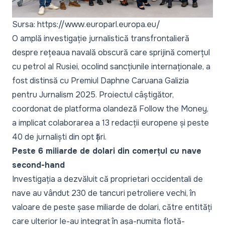
Sursa: https://www.europarl.europa.eu/
O amplă investigație jurnalistică transfrontalieră
despre rețeaua navală obscură care sprijină comerțul
cu petrol al Rusiei, ocolind sancțiunile internaționale, a
fost distinsă cu Premiul Daphne Caruana Galizia
pentru Jurnalism 2025. Proiectul câștigător,
coordonat de platforma olandeză Follow the Money,
a implicat colaborarea a 13 redacții europene și peste
40 de jurnaliști din opt țări.
Peste 6 miliarde de dolari din comerțul cu nave
second-hand
Investigația a dezvăluit că proprietari occidentali de
nave au vândut 230 de tancuri petroliere vechi, în
valoare de peste șase miliarde de dolari, către entități
care ulterior le-au integrat în așa-numita flotă-