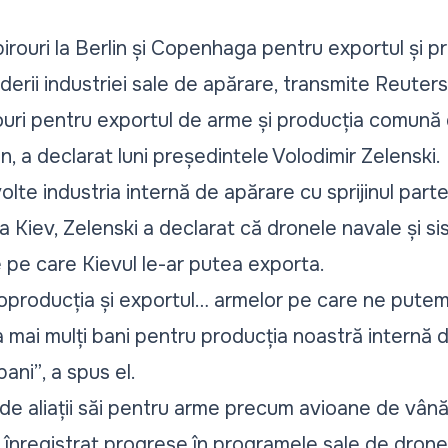
irouri la Berlin și Copenhaga pentru exportul și 
derii industriei sale de apărare, transmite
Reuters
rouri pentru exportul de arme și producția comună 
 a declarat luni președintele Volodimir Zelenski.
olte industria internă de apărare cu sprijinul parte
la Kiev, Zelenski a declarat că dronele navale și si
 pe care Kievul le-ar putea exporta.
producția și exportul… armelor pe care ne putem
mai mulți bani pentru producția noastră internă d
bani”
, a spus el.
de aliații săi pentru arme precum avioane de vân
 înregistrat progrese în programele sale de drone