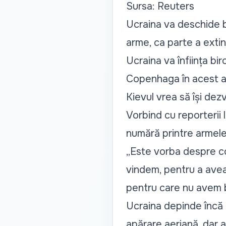
Sursa: Reuters
Ucraina va deschide b
arme, ca parte a extin
Ucraina va înființa bi
Copenhaga în acest an,
Kievul vrea să își dezv
Vorbind cu reporterii 
numără printre armele
„Este vorba despre co
vindem, pentru a avea 
pentru care nu avem 
Ucraina depinde încă 
apărare aeriană, dar a