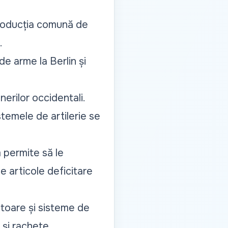
producția comună de
.
de arme la Berlin și
nerilor occidentali.
stemele de artilerie se
 permite să le
e articole deficitare
ătoare și sisteme de
 și rachete.