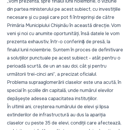
„Vom prezenta, spre finalul lunii noiembrie, o viziune
din partea ministerului pe acest subiect, cu investițiile
necesare și cu pașii care pot fi întreprinși de către
Primăria Municipiului Chișinău în această direcție. Vom
veni și noi cu anumite oportunități, însă datele le vom
prezenta exhaustiv, într-o conferință de presă, la
finalul lunii noiembrie. Suntem în proces de definitivare
a soluțiilor punctuale pe acest subiect - atât pentru o
perioadă scurtă, de un an sau doi, cât și pentru
următorii trei-cinci ani”
, a precizat oficialul.
Problema supraaglomerării claselor este una acută, în
special în școlile din capitală, unde numărul elevilor
depășește adesea capacitatea instituțiilor.
În ultimii ani, creșterea numărului de elevi și lipsa
extinderilor de infrastructură au dus la apariția
claselor cu peste 35 de elevi, condiții care afectează,