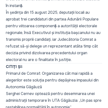
în instanță.
În ședința din 15 august 2025, deputații locali au
aprobat trei candidaturi din partea Adunării Populare
pentru viitoarea componență a autorității electorale
regionale, însă Executivul și instituția bașcanului nu au
transmis propriii candidați, iar Judecătoria Comrat a
refuzat să-și delege un reprezentant atâta timp cât
decizia privind dizolvarea precedentului organ
electoral nu are o finalitate în justiție.
CITIȚI ȘI:
Primarul de Comrat: Organizarea cât mai rapidă a
alegerilor este soluția pentru depășirea impasului din
Autonomia Găgăuză
Serghei Cernev optează pentru desemnarea unei
administrații temporare în UTA Găgăuzia: „Un pas spre
restabilirea normalității în autonomie”