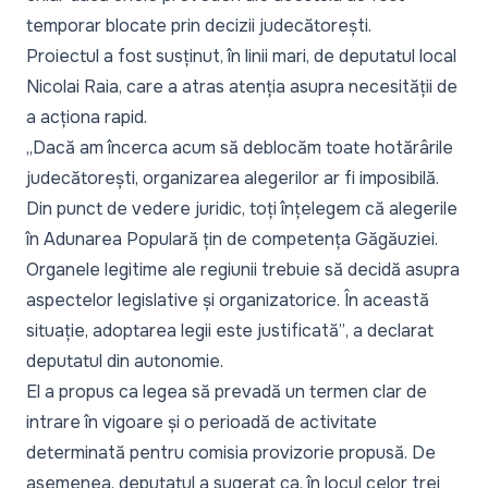
temporar blocate prin decizii judecătorești.
Proiectul a fost susținut, în linii mari, de deputatul local
Nicolai Raia, care a atras atenția asupra necesității de
a acționa rapid.
„Dacă am încerca acum să deblocăm toate hotărârile
judecătorești, organizarea alegerilor ar fi imposibilă.
Din punct de vedere juridic, toți înțelegem că alegerile
în Adunarea Populară țin de competența Găgăuziei.
Organele legitime ale regiunii trebuie să decidă asupra
aspectelor legislative și organizatorice. În această
situație, adoptarea legii este justificată”
, a declarat
deputatul din autonomie.
El a propus ca legea să prevadă un termen clar de
intrare în vigoare și o perioadă de activitate
determinată pentru comisia provizorie propusă. De
asemenea, deputatul a sugerat ca, în locul celor trei