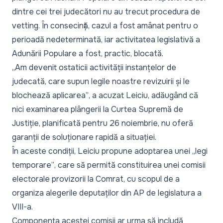
dintre cei trei judecători nu au trecut procedura de
vetting. În consecință, cazul a fost amânat pentru o
perioadă nedeterminată, iar activitatea legislativă a
Adunării Populare a fost, practic, blocată.
„Am devenit ostaticii activității instanțelor de
judecată, care supun legile noastre revizuirii și le
blochează aplicarea”
, a acuzat Leiciu, adăugând că
nici examinarea plângerii la Curtea Supremă de
Justiție, planificată pentru 26 noiembrie, nu oferă
garanții de soluționare rapidă a situației.
În aceste condiții, Leiciu propune adoptarea unei „
legi
temporare”
, care să permită constituirea unei comisii
electorale provizorii la Comrat, cu scopul de a
organiza alegerile deputaților din AP de legislatura a
VIII-a.
Componența acestei comisii ar urma să includă