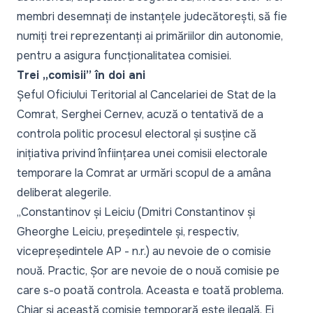
membri desemnați de instanțele judecătorești, să fie
numiți trei reprezentanți ai primăriilor din autonomie,
pentru a asigura funcționalitatea comisiei.
Trei „comisii” în doi ani
Șeful Oficiului Teritorial al Cancelariei de Stat de la
Comrat, Serghei Cernev, acuză o tentativă de a
controla politic procesul electoral și susține că
inițiativa privind înființarea unei comisii electorale
temporare la Comrat ar urmări scopul de a amâna
deliberat alegerile.
„Constantinov și Leiciu (Dmitri Constantinov și
Gheorghe Leiciu, președintele și, respectiv,
vicepreședintele AP - n.r.) au nevoie de o comisie
nouă. Practic, Șor are nevoie de o nouă comisie pe
care s-o poată controla. Aceasta e toată problema.
Chiar și această comisie temporară este ilegală. Ei