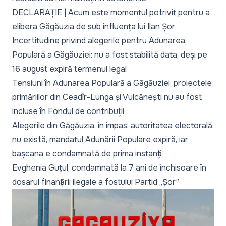
DECLARAȚIE | Acum este momentul potrivit pentru a
elibera Găgăuzia de sub influența lui Ilan Șor
Incertitudine privind alegerile pentru Adunarea
Populară a Găgăuziei: nu a fost stabilită data, deși pe
16 august expiră termenul legal
Tensiuni în Adunarea Populară a Găgăuziei: proiectele
primăriilor din Ceadîr-Lunga și Vulcănești nu au fost
incluse în Fondul de contribuții
Alegerile din Găgăuzia, în impas: autoritatea electorală
nu există, mandatul Adunării Populare expiră, iar
bașcana e condamnată de prima instanță
Evghenia Guțul, condamnată la 7 ani de închisoare în
dosarul finanțării ilegale a fostului Partid „Șor”