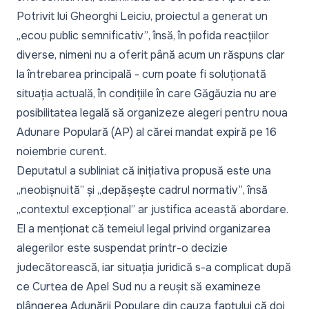
Potrivit lui Gheorghi Leiciu, proiectul a generat un
„
ecou public semnificativ”
, însă, în pofida reacțiilor
diverse, nimeni nu a oferit până acum un răspuns clar
la întrebarea principală - cum poate fi soluționată
situația actuală, în condițiile în care Găgăuzia nu are
posibilitatea legală să organizeze alegeri pentru noua
Adunare Populară (AP) al cărei mandat expiră pe 16
noiembrie curent.
Deputatul a subliniat că inițiativa propusă este una
„
neobișnuită”
și „
depășește cadrul normativ”
, însă
„contextul excepțional”
ar justifica această abordare.
El a menționat că temeiul legal privind organizarea
alegerilor este suspendat printr-o decizie
judecătorească, iar situația juridică s-a complicat după
ce Curtea de Apel Sud nu a reușit să examineze
plângerea Adunării Populare din cauza faptului că doi