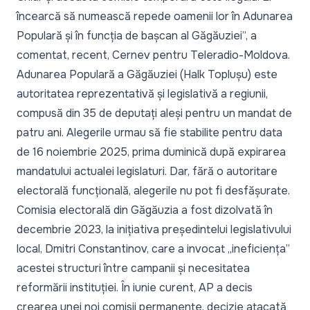
încearcă să numească repede oamenii lor în Adunarea
Populară și în funcția de bașcan al Găgăuziei
”,
a
comentat, recent, Cernev pentru Teleradio-Moldova.
Adunarea Populară a Găgăuziei (Halk Toplușu) este
autoritatea reprezentativă și legislativă a regiunii,
compusă din 35 de deputați aleși pentru un mandat de
patru ani. Alegerile urmau să fie stabilite pentru data
de 16 noiembrie 2025, prima duminică după expirarea
mandatului actualei legislaturi. Dar, fără o autoritare
electorală funcțională, alegerile nu pot fi desfășurate.
Comisia electorală din Găgăuzia a fost dizolvată în
decembrie 2023, la inițiativa președintelui legislativului
local, Dmitri Constantinov, care a invocat
„ineficiența”
acestei structuri între campanii și necesitatea
reformării instituției. În iunie curent, AP a decis
crearea unei noi comisii permanente, decizie atacată