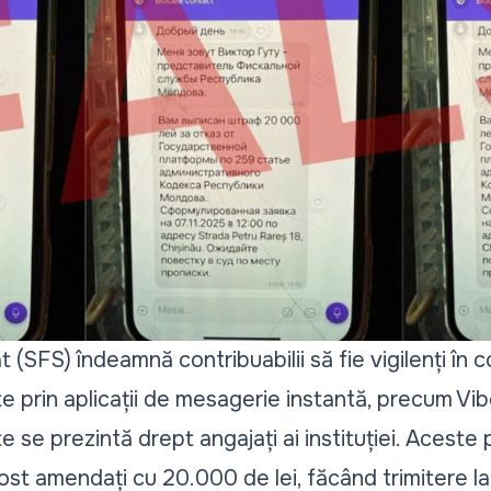
t (SFS) îndeamnă contribuabilii să fie vigilenți în c
te prin aplicații de mesagerie instantă, precum Vib
se prezintă drept angajați ai instituției. Aceste
 fost amendați cu 20.000 de lei, făcând trimitere la