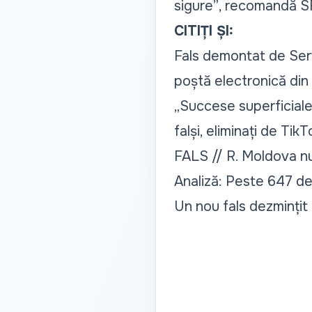
sigure”
, recomandă S
CITIȚI ȘI:
Fals demontat de Serv
poștă electronică din
„Succese superficiale
falși, eliminați de Tik
FALS // R. Moldova nu 
Analiză: Peste 647 de
Un nou fals dezmințit 