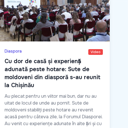
Diaspora
Video
Cu dor de casă și experiență
adunată peste hotare: Sute de
moldoveni din diasporă s-au reunit
la Chișinău
Au plecat pentru un viitor mai bun, dar nu au
uitat de locul de unde au pornit. Sute de
moldoveni stabiliți peste hotare au revenit
acasă pentru câteva zile, la Forumul Diasporei.
Au venit cu experiențe adunate în alte țări și cu