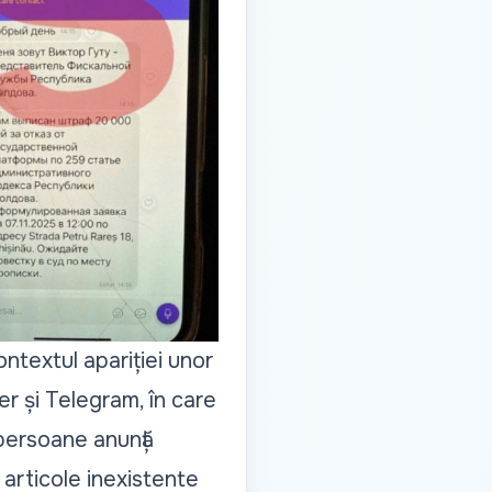
ontextul apariției unor
er și Telegram, în care
 persoane anunță
 articole inexistente