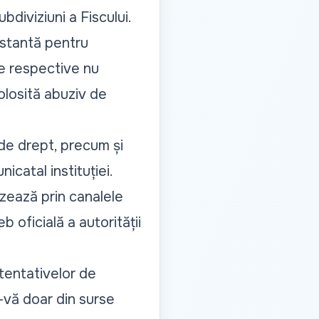
bdiviziuni a Fiscului.
instantă pentru
ele respective nu
folosită abuziv de
 de drept, precum și
nicat
al instituției.
izează prin canalele
b oficială a autorității
i tentativelor de
-vă doar din surse