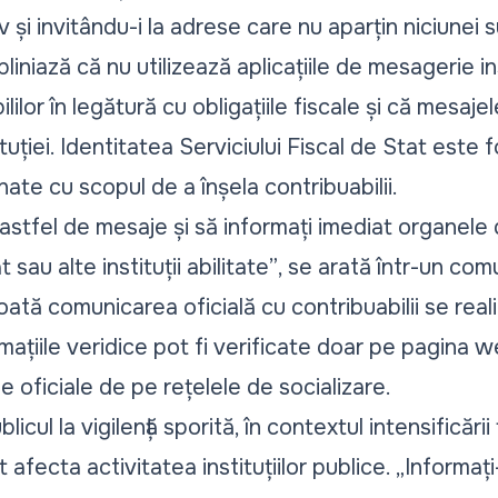
 și invitându-i la adrese care nu aparțin niciunei su
bliniază că nu utilizează aplicațiile de mesagerie 
lilor în legătură cu obligațiile fiscale și că mesaj
tuției. Identitatea Serviciului Fiscal de Stat este 
ate cu scopul de a înșela contribuabilii.
astfel de mesaje și să informați imediat organele
 sau alte instituții abilitate”
, se arată într-un
comu
tă comunicarea oficială cu contribuabilii se real
ormațiile veridice pot fi verificate doar pe pagina we
e oficiale de pe rețelele de socializare.
licul la vigilență sporită, în contextul intensificări
afecta activitatea instituțiilor publice.
„Informați