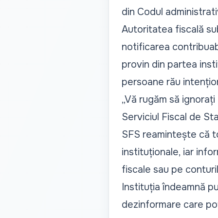
din Codul administrativ
Autoritatea fiscală su
notificarea contribuabi
provin din partea insti
persoane rău intențion
„Vă rugăm să ignorați 
Serviciul Fiscal de Stat
SFS reamintește că toa
instituționale, iar inf
fiscale sau pe conturil
Instituția îndeamnă pub
dezinformare care pot 