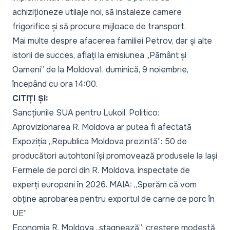
achiziționeze utilaje noi, să instaleze camere
frigorifice și să procure mijloace de transport.
Mai multe despre afacerea familiei Petrov, dar și alte
istorii de succes, aflați la emisiunea
„Pământ și
Oameni”
de la Moldova1, duminică, 9 noiembrie,
începând cu ora 14:00.
CITIȚI ȘI:
Sancțiunile SUA pentru Lukoil. Politico:
Aprovizionarea R. Moldova ar putea fi afectată
Expoziția „Republica Moldova prezintă”: 50 de
producători autohtoni își promovează produsele la Iași
Fermele de porci din R. Moldova, inspectate de
experți europeni în 2026. MAIA: „Sperăm că vom
obține aprobarea pentru exportul de carne de porc în
UE”
Economia R. Moldova „stagnează”: creștere modestă