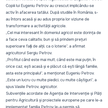
Copiii lui Eugeniu Petrov au crescut implicându-se
activ în afacerea tatălui. După studiile în România, s-
au întors acasă și au adus propria lor viziune de
transformare a activității agricole.
„Cel mai interesant în domeniul agricol este dorința de
a face ceva calitativ, bun și să prindem prețuri
superioare față de alții, ca o loterie”,
a afirmat
agricultorul Sergiu Petrov.
„Profitul când este mai mult, când este mai puțin, în
orice caz, ești acasă și e plăcut că ești lângă familie,
asta este principalul”,
a menționat Eugeniu Petrov.
„Este un lucru cu multe piedici, cu multe câștiguri”,
a
spus Vasile Petrov, agricultor.
Subvențiile acordate de Agenția de Intervenție și Plăți
pentru Agricultură și proiectele europene pe care le-a
implementat familia Petrov le-a permis să