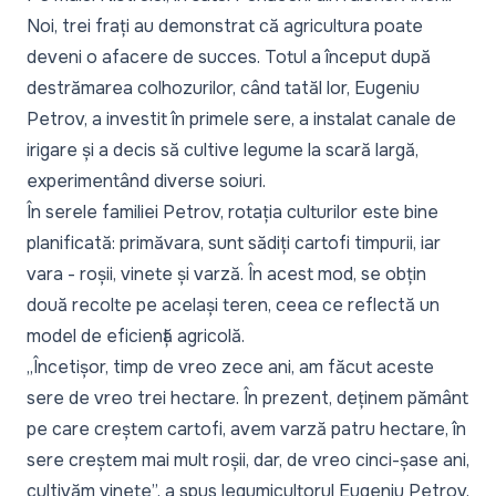
Noi, trei frați au demonstrat că agricultura poate
deveni o afacere de succes. Totul a început după
destrămarea colhozurilor, când tatăl lor, Eugeniu
Petrov, a investit în primele sere, a instalat canale de
irigare și a decis să cultive legume la scară largă,
experimentând diverse soiuri.
În serele familiei Petrov, rotația culturilor este bine
planificată: primăvara, sunt sădiți cartofi timpurii, iar
vara - roșii, vinete și varză. În acest mod, se obțin
două recolte pe același teren, ceea ce reflectă un
model de eficiență agricolă.
„Încetișor, timp de vreo zece ani, am făcut aceste
sere de vreo trei hectare. În prezent, deținem pământ
pe care creștem cartofi, avem varză patru hectare, în
sere creștem mai mult roșii, dar, de vreo cinci-șase ani,
cultivăm vinete”,
a spus legumicultorul Eugeniu Petrov.