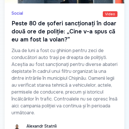
Social
Video
Peste 80 de șoferi sancționați în doar
două ore de poliție: „Cine v-a spus că
eu am fost la volan?”
Ziua de luni a fost cu ghinion pentru zeci de
conducători auto trași pe dreapta de polițiști.
Aceștia au fost sancționați pentru diverse abateri
depistate în cadrul unui filtru organizat la una
dintre intrările în municipiul Chișinău. Oamenii legii
au verificat starea tehnică a vehiculelor, actele,
permisele de conducere, precum și istoricul
încălcărilor în trafic. Controalele nu se opresc însă
aici: campania poliției va continua și în perioada
următoare.
Alexandr Statnîi
Alexandr Statnîi