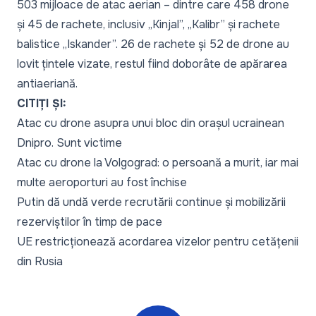
503 mijloace de atac aerian – dintre care 458 drone
și 45 de rachete, inclusiv „Kinjal”, „Kalibr” și rachete
balistice „Iskander”. 26 de rachete și 52 de drone au
lovit țintele vizate, restul fiind doborâte de apărarea
antiaeriană.
CITIȚI ȘI:
Atac cu drone asupra unui bloc din orașul ucrainean
Dnipro. Sunt victime
Atac cu drone la Volgograd: o persoană a murit, iar mai
multe aeroporturi au fost închise
Putin dă undă verde recrutării continue și mobilizării
rezerviștilor în timp de pace
UE restricționează acordarea vizelor pentru cetățenii
din Rusia