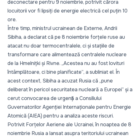
deconectare pentru 9 noiembrie, potrivit cărora
locuitorii vor fi lipsiți de energie electrică cel puțin 10
ore.
Între timp, ministrul ucrainean de Externe, Andrii
Sibiha, a declarat că pe 8 noiembrie forțele ruse au
atacat nu doar termocentralele, ci și stațiile de
transformare care alimentează centralele nucleare
de la Hmelnițki și Rivne.
„Acestea nu au fost lovituri
întâmplătoare, ci bine planificate”
, a subliniat el. În
acest context, Sibiha a acuzat Rusia că
„pune
deliberat în pericol securitatea nucleară a Europei”
și a
cerut convocarea de urgență a Consiliului
Guvernatorilor Agenției Internaționale pentru Energie
Atomică (AIEA) pentru a analiza aceste riscuri.
Potrivit Forțelor Aeriene ale Ucrainei, în noaptea de 8
noiembrie Rusia a lansat asupra teritoriului ucrainean