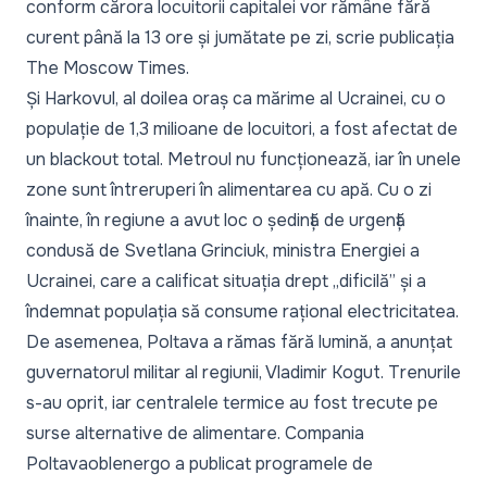
conform cărora locuitorii capitalei vor rămâne fără
curent până la 13 ore și jumătate pe zi, scrie publicația
The Moscow Times
.
Și Harkovul, al doilea oraș ca mărime al Ucrainei, cu o
populație de 1,3 milioane de locuitori, a fost afectat de
un blackout total. Metroul nu funcționează, iar în unele
zone sunt întreruperi în alimentarea cu apă. Cu o zi
înainte, în regiune a avut loc o ședință de urgență
condusă de Svetlana Grinciuk, ministra Energiei a
Ucrainei, care a calificat situația drept „dificilă” și a
îndemnat populația să consume rațional electricitatea.
De asemenea, Poltava a rămas fără lumină, a anunțat
guvernatorul militar al regiunii, Vladimir Kogut. Trenurile
s-au oprit, iar centralele termice au fost trecute pe
surse alternative de alimentare. Compania
Poltavaoblenergo a publicat programele de