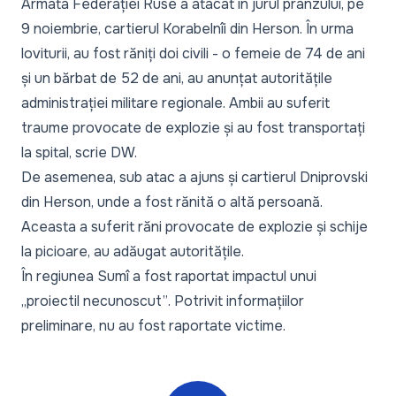
Armata Federației Ruse a atacat în jurul prânzului, pe
9 noiembrie, cartierul Korabelnîi din Herson. În urma
loviturii, au fost răniți doi civili - o femeie de 74 de ani
și un bărbat de 52 de ani, au anunțat autoritățile
administrației militare regionale. Ambii au suferit
traume provocate de explozie și au fost transportați
la spital, scrie
DW
.
De asemenea, sub atac a ajuns și cartierul Dniprovski
din Herson, unde a fost rănită o altă persoană.
Aceasta a suferit răni provocate de explozie și schije
la picioare, au adăugat autoritățile.
În regiunea Sumî a fost raportat impactul unui
„proiectil necunoscut”
. Potrivit informațiilor
preliminare, nu au fost raportate victime.