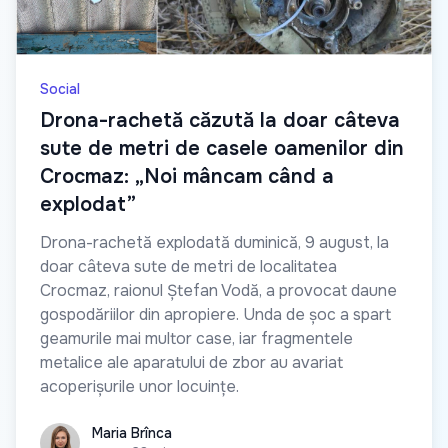
Social
Drona-rachetă căzută la doar câteva
sute de metri de casele oamenilor din
Crocmaz: „Noi mâncam când a
explodat”
Drona-rachetă explodată duminică, 9 august, la
doar câteva sute de metri de localitatea
Crocmaz, raionul Ștefan Vodă, a provocat daune
gospodăriilor din apropiere. Unda de șoc a spart
geamurile mai multor case, iar fragmentele
metalice ale aparatului de zbor au avariat
acoperișurile unor locuințe.
Maria Brînca
Maria Brînca