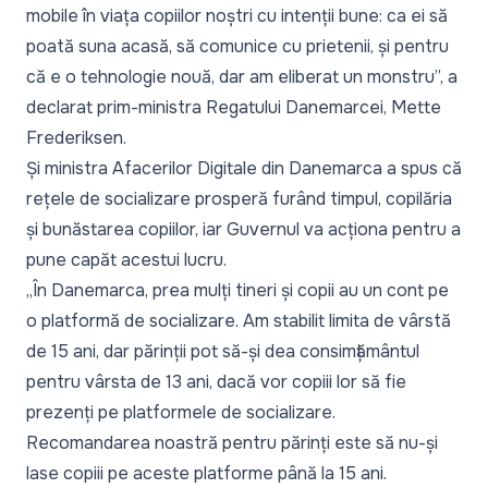
mobile în viața copiilor noștri cu intenții bune: ca ei să
poată suna acasă, să comunice cu prietenii, și pentru
că e o tehnologie nouă, dar am eliberat un monstru”,
a
declarat prim-ministra Regatului Danemarcei, Mette
Frederiksen.
Și ministra Afacerilor Digitale din Danemarca a spus că
rețele de socializare prosperă furând timpul, copilăria
și bunăstarea copiilor, iar Guvernul va acționa pentru a
pune capăt acestui lucru.
„În Danemarca, prea mulți tineri și copii au un cont pe
o platformă de socializare. Am stabilit limita de vârstă
de 15 ani, dar părinții pot să-și dea consimțământul
pentru vârsta de 13 ani, dacă vor copiii lor să fie
prezenți pe platformele de socializare.
Recomandarea noastră pentru părinți este să nu-și
lase copiii pe aceste platforme până la 15 ani.