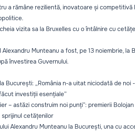
u a rămâne rezilientă, inovatoare și competitivă la
politice.
heia vizita sa la Bruxelles cu o întâlnire cu cetățe
 Alexandru Munteanu a fost, pe 13 noiembrie, la 
după învestirea Guvernului.
 București: „România n-a uitat niciodată de noi - n
ăcut investiții esențiale”
ier – astăzi construim noi punți”: premierii Boloja
prijinul cetățenilor
rului Alexandru Munteanu la București, una cu acce