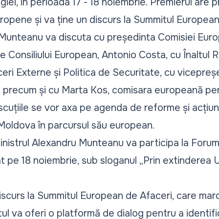
giei, în perioada 17 - 18 noiembrie. Premierul are
 Europene și va ține un discurs la Summitul Europea
 Munteanu va discuta cu președinta Comisiei Euro
 Consiliului European, Antonio Costa, cu Înaltul R
ri Externe și Politica de Securitate, cu vicepreș
, precum și cu Marta Kos, comisara europeană pen
iscuțiile se vor axa pe agenda de reforme și acțiu
Moldova în parcursul său european.
istrul Alexandru Munteanu va participa la Forumu
 pe 18 noiembrie, sub sloganul „
Prin extinderea U
discurs la Summitul European de Afaceri, care ma
l va oferi o platformă de dialog pentru a identifi