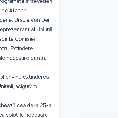
 programate întrevederi
n de Afaceri.
pene, Ursula Von Der
eprezentant al Uniunii
edinta Comisiei
tru Extindere.
nile necesare pentru
l privind extinderea
niunii, asigurăm
rchează cea de-a 25-a
ca soluțiile necesare