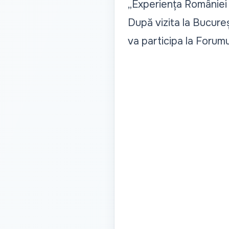
„Experiența României
După vizita la Bucure
va participa la Forum