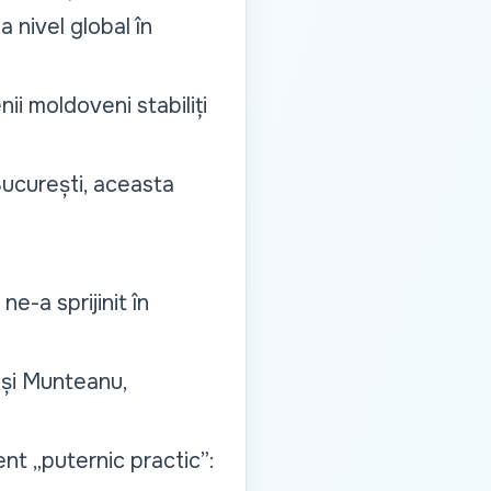
 nivel global în
nii moldoveni stabiliți
București, aceasta
e-a sprijinit în
n și Munteanu,
nt „puternic practic”: