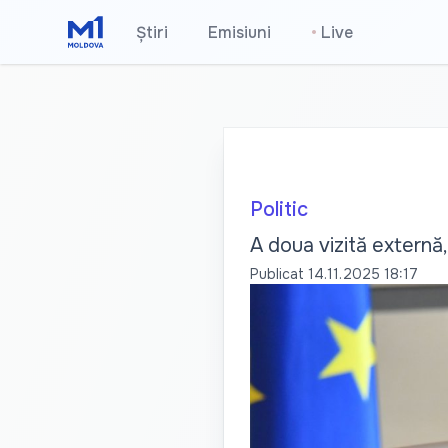
Știri
Emisiuni
•
Live
Politic
A doua vizită externă,
Publicat
14.11.2025 18:17