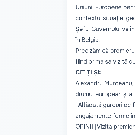
Uniunii Europene pentr
contextul situației geo
Șeful Guvernului va înc
în Belgia.
Precizăm că premierul
fiind prima sa vizită 
CITIȚI ȘI:
Alexandru Munteanu, la
drumul european și a f
„Altădată garduri de f
angajamente ferme în s
OPINII | Vizita premie