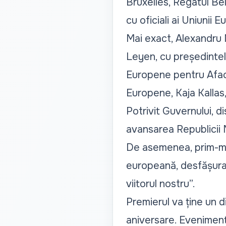
Bruxelles, Regatul Bel
cu oficiali ai Uniunii
Mai exact, Alexandru
Leyen, cu președintele
Europene pentru Aface
Europene, Kaja Kallas
Potrivit Guvernului, d
avansarea Republicii 
De asemenea, prim-min
europeană, desfășurat
viitorul nostru
”.
Premierul va ține un 
aniversare. Evenimentu