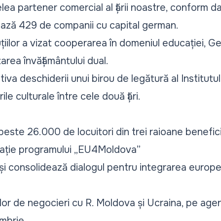
ea partener comercial al țării noastre, conform da
vează 429 de companii cu capital german.
uțiilor a vizat cooperarea în domeniul educației, G
area învățământului dual.
iativa deschiderii unui birou de legătură al Institut
ile culturale între cele două țări.
: peste 26.000 de locuitori din trei raioane benefi
grație programului „EU4Moldova”
își consolidează dialogul pentru integrarea europe
or de negocieri cu R. Moldova și Ucraina, pe agen
mbrie