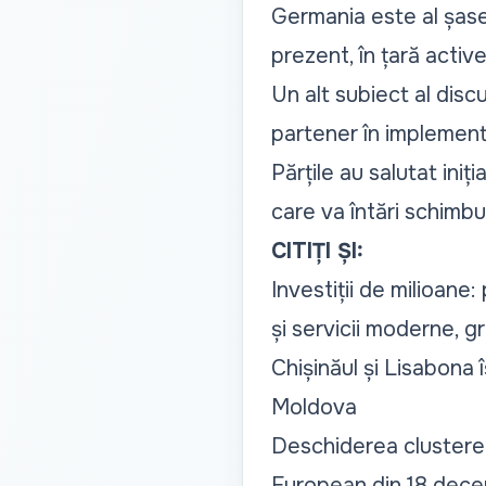
Germania este al șasel
prezent, în țară acti
Un alt subiect al disc
partener în implement
Părțile au salutat iniț
care va întări schimbur
CITIȚI ȘI:
Investiții de milioane
și servicii moderne, 
Chișinăul și Lisabona 
Moldova
Deschiderea clusterel
European din 18 dece