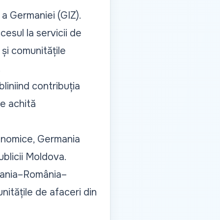
a Germaniei (GIZ).
cesul la servicii de
 și comunitățile
.
liniind contribuția
se achită
economice, Germania
ublicii Moldova.
mania–România–
itățile de afaceri din