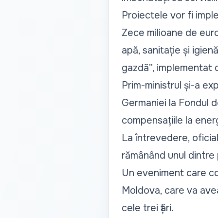
Proiectele vor fi imp
Zece milioane de euro 
apă, sanitație și igien
gazdă”, implementat
Prim-ministrul și-a exp
Germaniei la Fondul de
compensațiile la ener
La întrevedere, oficia
rămânând unul dintre pr
Un eveniment care co
Moldova, care va avea 
cele trei țări.