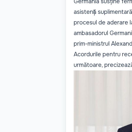
Germania susține ferm
asistență suplimentară
procesul de aderare l
ambasadorul Germaniei
prim-ministrul Alexan
Acordurile pentru rec
următoare, precizează 