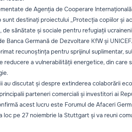
lementate de Agenția de Cooperare Internațională 
sunt destinați proiectului „Protecția copiilor și ac
ă, de sănătate și sociale pentru refugiații ucraineni
 de Banca Germană de Dezvoltare KfW și UNICEF
rimat recunoștința pentru sprijinul suplimentar, sub
 reducere a vulnerabilității energetice, din care 
gie.
lii au discutat și despre extinderea colaborării 
incipalii parteneri comerciali și investitori ai Rep
nfirmă acest lucru este Forumul de Afaceri Ger
loc pe 27 noiembrie la Stuttgart și va reuni comun