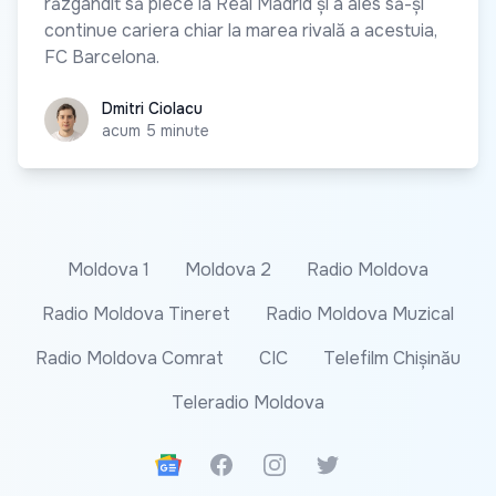
răzgândit să plece la Real Madrid și a ales să-și
continue cariera chiar la marea rivală a acestuia,
FC Barcelona.
Dmitri Ciolacu
Dmitri Ciolacu
acum 5 minute
Moldova 1
Moldova 2
Radio Moldova
Radio Moldova Tineret
Radio Moldova Muzical
Radio Moldova Comrat
CIC
Telefilm Chișinău
Teleradio Moldova
Google News
Facebook
Instagram
Twitter