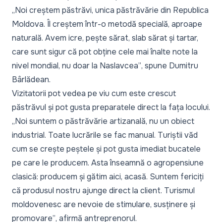
„Noi creștem păstrăvi, unica păstrăvărie din Republica
Moldova. Îl creștem într-o metodă specială, aproape
naturală. Avem icre, pește sărat, slab sărat și tartar,
care sunt sigur că pot obține cele mai înalte note la
nivel mondial, nu doar la Naslavcea”
, spune Dumitru
Bârlădean.
Vizitatorii pot vedea pe viu cum este crescut
păstrăvul și pot gusta preparatele direct la fața locului.
„Noi suntem o păstrăvărie artizanală, nu un obiect
industrial. Toate lucrările se fac manual. Turiștii văd
cum se crește peștele și pot gusta imediat bucatele
pe care le producem. Asta înseamnă o agropensiune
clasică: producem și gătim aici, acasă. Suntem fericiți
că produsul nostru ajunge direct la client. Turismul
moldovenesc are nevoie de stimulare, susținere și
promovare”
, afirmă antreprenorul.