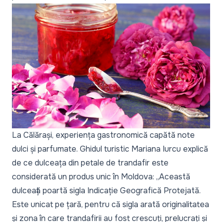
La Călărași, experiența gastronomică capătă note
dulci și parfumate. Ghidul turistic Mariana Iurcu explică
de ce dulceața din petale de trandafir este
considerată un produs unic în Moldova:
„Această
dulceață poartă sigla Indicație Geografică Protejată.
Este unicat pe țară, pentru că sigla arată originalitatea
și zona în care trandafirii au fost crescuți, prelucrați și