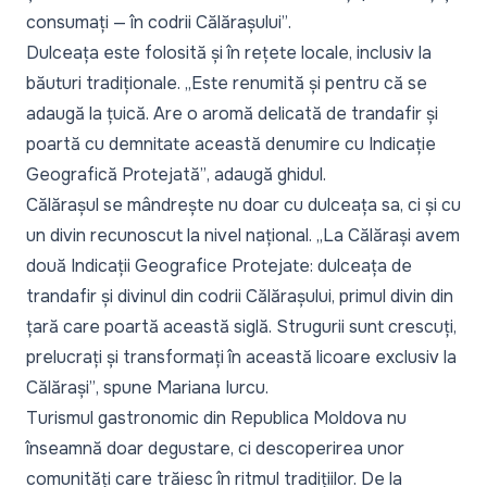
consumați — în codrii Călărașului”
.
Dulceața este folosită și în rețete locale, inclusiv la
băuturi tradiționale.
„Este renumită și pentru că se
adaugă la țuică. Are o aromă delicată de trandafir și
poartă cu demnitate această denumire cu Indicație
Geografică Protejată”
, adaugă ghidul.
Călărașul se mândrește nu doar cu dulceața sa, ci și cu
un divin recunoscut la nivel național.
„La Călărași avem
două Indicații Geografice Protejate: dulceața de
trandafir și divinul din codrii Călărașului, primul divin din
țară care poartă această siglă. Strugurii sunt crescuți,
prelucrați și transformați în această licoare exclusiv la
Călărași”
, spune Mariana Iurcu.
Turismul gastronomic din Republica Moldova nu
înseamnă doar degustare, ci descoperirea unor
comunități care trăiesc în ritmul tradițiilor. De la